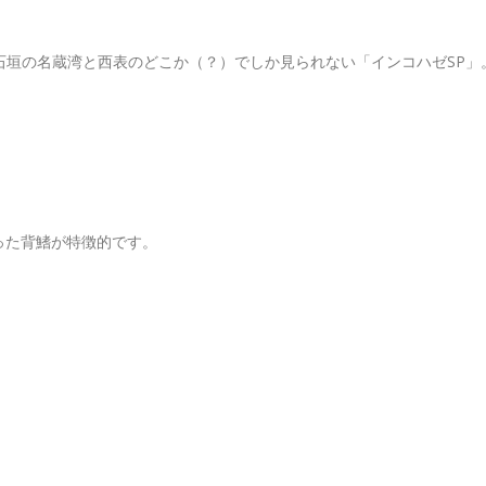
石垣の名蔵湾と西表のどこか（？）でしか見られない「インコハゼSP」
・
った背鰭が特徴的です。