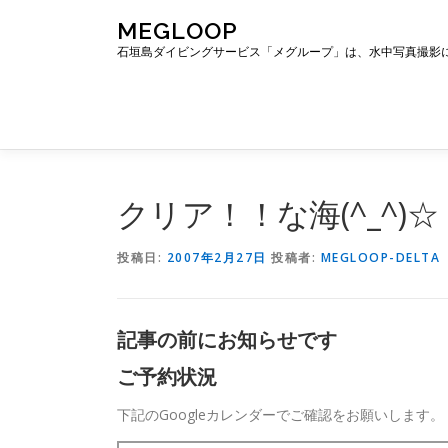
コ
MEGLOOP
ン
石垣島ダイビングサービス「メグループ」は、水中写真撮影
テ
ン
ツ
へ
ス
キ
ッ
クリア！！な海(^_^)☆
プ
投稿日:
2007年2月27日
投稿者:
MEGLOOP-DELTA
記事の前にお知らせです
ご予約状況
下記のGoogleカレンダーでご確認をお願いします。