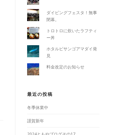
ダイビングフェスタ！無事
閉幕。
トロトロに炊いたラフティ
ー丼
ホタルビサンゴアマダイ発
見
料金改定のお知らせ
最近の投稿
冬季休業中
謹賀新年
2024ともやブログその17