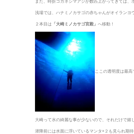
また、時折コガネシマアジが数匹上がってきては、
浅場では、ハナミノカサゴの赤ちゃんがオイランヨ
２本目は
「大崎ミノカサゴ宮殿」
へ移動！
ここの透明度は最高
大崎って水の綺麗な事が少ないので、それだけで嬉
潜降前には水面に浮いているマンタ×２も見られ期待