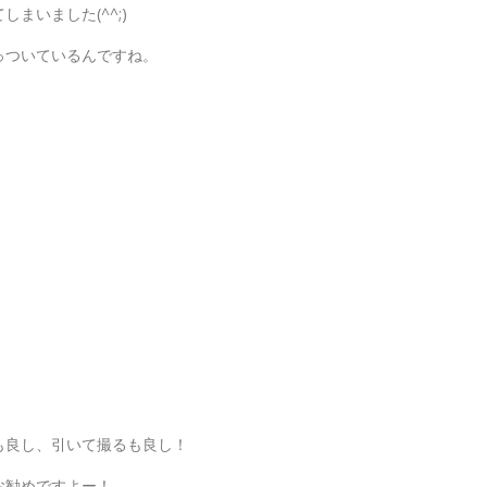
まいました(^^;)
っついているんですね。
も良し、引いて撮るも良し！
お勧めですよー！