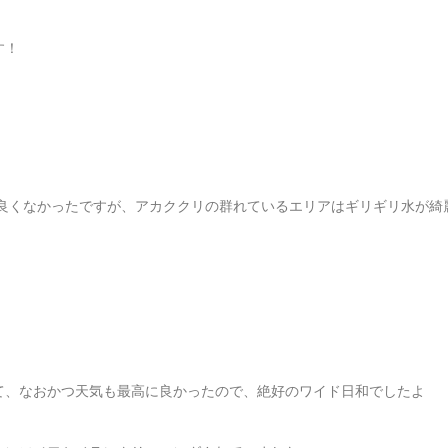
す！
良くなかったですが、アカククリの群れているエリアはギリギリ水が綺
て、なおかつ天気も最高に良かったので、絶好のワイド日和でしたよ