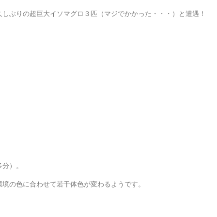
久しぶりの超巨大イソマグロ３匹（マジでかかった・・・）と遭遇！
多分）。
環境の色に合わせて若干体色が変わるようです。