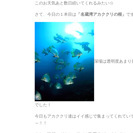
このお天気あと数日続いてくれるみたい☆
さて、今日の１本目は
「名蔵湾アカククリの根」
で
深場は透明度あまり
でした！
今日もアカククリ達はイイ感じで集まってくれてい
～！！