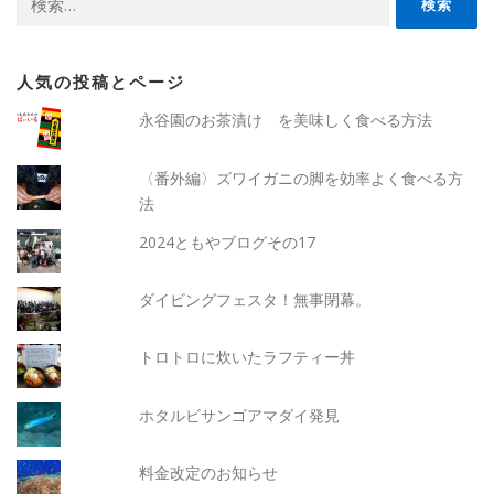
シ
索:
ョ
ン
人気の投稿とページ
永谷園のお茶漬け を美味しく食べる方法
〈番外編〉ズワイガニの脚を効率よく食べる方
法
2024ともやブログその17
ダイビングフェスタ！無事閉幕。
トロトロに炊いたラフティー丼
ホタルビサンゴアマダイ発見
料金改定のお知らせ