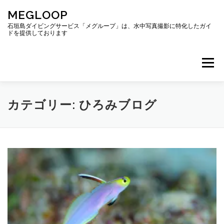
コ
MEGLOOP
ン
テ
石垣島ダイビングサービス「メグループ」は、水中写真撮影に特化したガイ
ドを提供しております
ン
ツ
へ
メニュー
ス
キ
ッ
プ
TOP
ダイビング
ダイビングボート
カテゴリー:
ひろみブログ
ギャラリー
アクセス
ご予約・お問い合わせ
ブログ