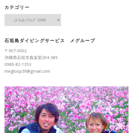
イ
ブ
カテゴリー
カ
テ
ゴ
リ
ー
石垣島ダイビングサービス メグループ
〒907-0002
沖縄県石垣市真栄里204-389
0980-82-1353
megloop39@gmail.com