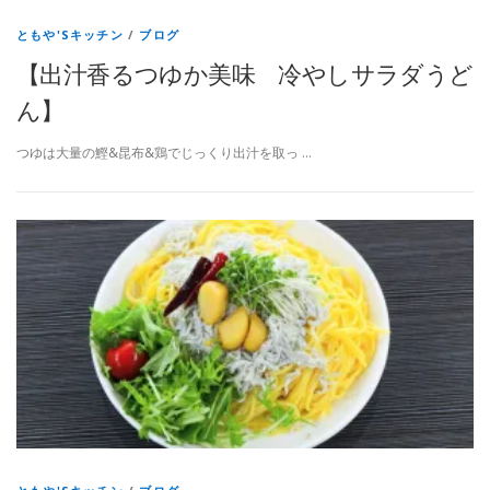
ともや'Sキッチン
/
ブログ
【出汁香るつゆか美味 冷やしサラダうど
ん】
つゆは大量の鰹&昆布&鶏でじっくり出汁を取っ …