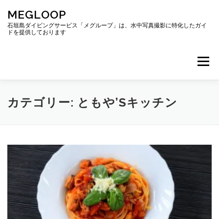
コ
MEGLOOP
ン
テ
石垣島ダイビングサービス「メグループ」は、水中写真撮影に特化したガイ
ドを提供しております
ン
ツ
へ
メニュー
ス
キ
ッ
プ
TOP
ダイビング
ダイビングボート
カテゴリー:
ともや’Sキッチン
ギャラリー
アクセス
ご予約・お問い合わせ
ブログ