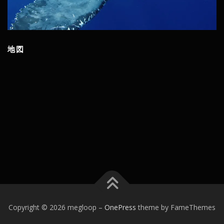
地図
Copyright © 2026 megloop
–
OnePress
theme by FameThemes