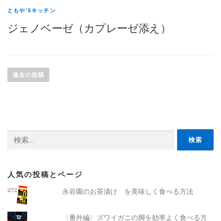
ともや'Sキッチン
ジェノベーゼ（カプレーゼ添え）
投
稿
過去の投稿
ナ
ビ
ゲ
ー
検
シ
索:
ョ
ン
人気の投稿とページ
永谷園のお茶漬け を美味しく食べる方法
〈番外編〉ズワイガニの脚を効率よく食べる方