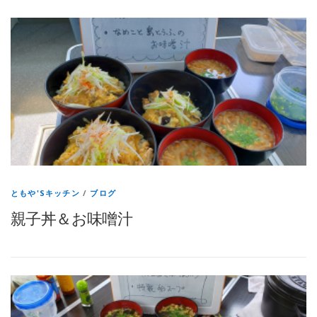
ともや'Sキッチン
/
ブログ
親子丼＆お味噌汁