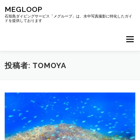
コ
MEGLOOP
ン
テ
石垣島ダイビングサービス「メグループ」は、水中写真撮影に特化したガイ
ドを提供しております
ン
ツ
へ
メニュー
ス
キ
ッ
プ
TOP
ダイビング
ダイビングボート
投稿者:
TOMOYA
ギャラリー
アクセス
ご予約・お問い合わせ
ブログ