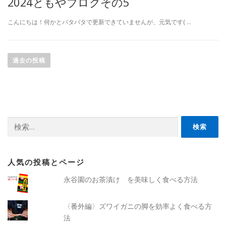
2024ともやブログその5
こんにちは！何かとバタバタで更新できていませんが、元気です( …
投
稿
過去の投稿
ナ
ビ
ゲ
ー
検
シ
索:
ョ
ン
人気の投稿とページ
永谷園のお茶漬け を美味しく食べる方法
〈番外編〉ズワイガニの脚を効率よく食べる方
法