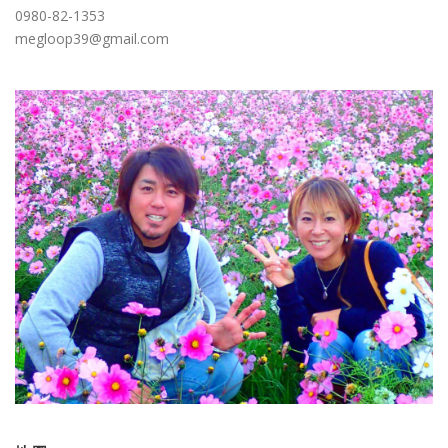
0980-82-1353
megloop39@gmail.com