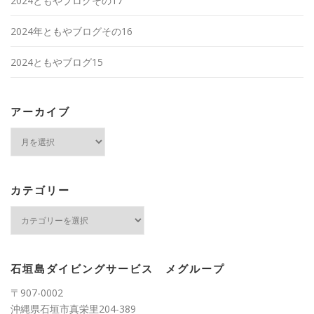
2024ともやブログその17
2024年ともやブログその16
2024ともやブログ15
アーカイブ
ア
ー
カ
イ
ブ
カテゴリー
カ
テ
ゴ
リ
ー
石垣島ダイビングサービス メグループ
〒907-0002
沖縄県石垣市真栄里204-389