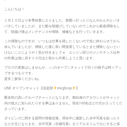
こんにちは！
１月１０日より冬季休業に入りました。那覇へ行ったりなんやかんやとバタ
バタしていましたが、まだ船を陸揚げしていないのでこれから船底掃除をし
て、陸揚げ後はメンテナンスや掃除、補修などを行っていきます。
この掃除なのですが、いつもは仕事を残したくないので先に終わらせてから
休んでいましたが、掃除した後に長い間放置しているとまた掃除しないとい
けないことにようやく気が付きましてｗ エンジン回りのメンテナンス以外
の作業は海に戻す１０日ほど前から作業しようと思います。
ブログの更新はしませんが、↓↓↓のオープンチャットで日々の様子は時々アッ
プするつもりです。
是非ご参加くださいね。
LINE オープンチャット【倶楽部
megloop
】
匿名性の高いグループチャットになります。御自身のアカウントがチャット
内の他人に知られたりする事はありません。現在100名ほどの方が入ってくだ
さっています。
ダイビングに関する質問や情報交換、滞在中に撮影した水中写真を貼ったり
などが主になります。水中写真（生物写真）をリアルタイムで公にすると採