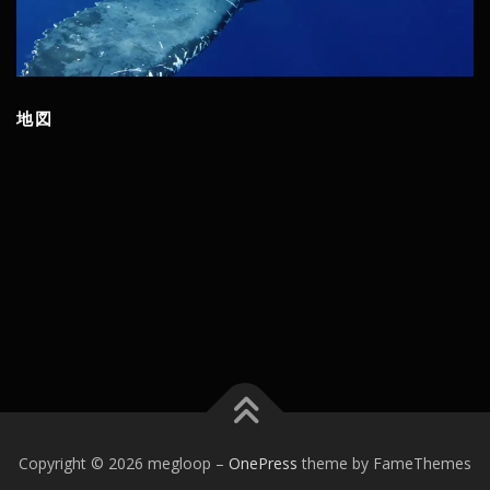
地図
Copyright © 2026 megloop
–
OnePress
theme by FameThemes