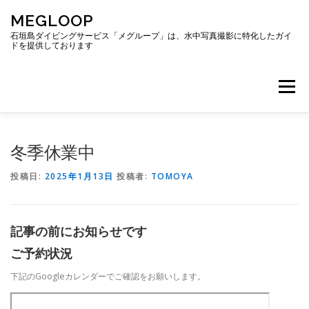
コ
MEGLOOP
ン
テ
石垣島ダイビングサービス「メグループ」は、水中写真撮影に特化したガイ
ドを提供しております
ン
ツ
へ
メニュー
ス
キ
ッ
プ
TOP
ダイビング
ダイビングボート
冬季休業中
投稿日:
2025年1月13日
投稿者:
TOMOYA
ギャラリー
アクセス
ご予約・お問い合わせ
記事の前にお知らせです
ブログ
ご予約状況
下記のGoogleカレンダーでご確認をお願いします。