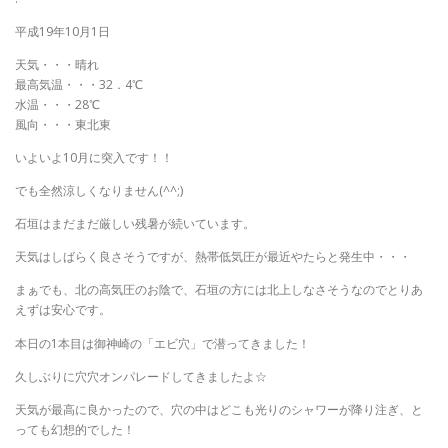
平成19年10月1日
天気・・・晴れ
最高気温・・・32．4℃
水温・・・28℃
風向・・・東北東
いよいよ10月に突入です！！
でも全然涼しくなりません(^^;)
石垣はまだまだ厳しい残暑が続いています。
天気はしばらく良さそうですが、熱帯低気圧が最近やたらと発生中・・・
まぁでも、北の高気圧のお陰で、石垣の方には北上しなさそうなのでとりあ
えずは安心です。
本日の1本目は御神崎の「エビ穴」で潜ってきました！
久しぶりに穴穴オンパレードしてきましたよ☆
天気が最高に良かったので、穴の中はどこも光りのシャワーが降り注ぎ、と
っても幻想的でした！