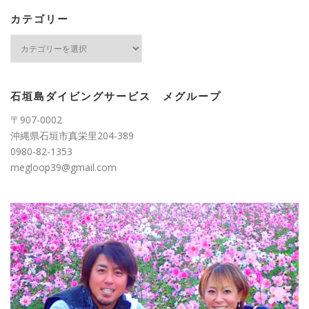
イ
ブ
カテゴリー
カ
テ
ゴ
リ
ー
石垣島ダイビングサービス メグループ
〒907-0002
沖縄県石垣市真栄里204-389
0980-82-1353
megloop39@gmail.com