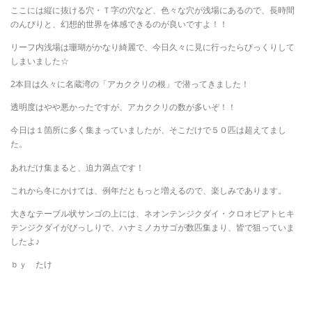
ここには縦に抜ける穴・Ｔ字の穴など、色々な穴が浅場にあるので、長時間
のんびりと、幻想的世界を体感できるのが良いですよ！！
リーフ内浅場は珊瑚がかなり綺麗で、今日久々に見に行ったらびっくりして
しまいました☆
2本目は久々に名蔵湾の「アカククリの根」で潜ってきました！
透明度はやや悪かったですが、アカククリの数が多いぞ！！
今日は１箇所に多く集まっていましたが、そこだけで５０匹は超えてまし
た。
あれだけ集まると、迫力満点です！
これから冬にかけては、例年だともっと増えるので、楽しみであります。
大きなテーブル状サンゴの上には、ネオンテンジクダイ・クロオビアトヒキ
テンジクダイがびっしりで、ハナミノカサゴが数匹集まり、皆で狙っていま
したよ♪
ｂｙ たけ