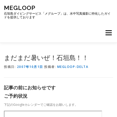
コ
MEGLOOP
ン
テ
石垣島ダイビングサービス「メグループ」は、水中写真撮影に特化したガイ
ドを提供しております
ン
ツ
へ
メニュー
ス
キ
ッ
プ
TOP
ダイビング
ダイビングボート
まだまだ暑いぜ！石垣島！！
投稿日:
2007年10月1日
投稿者:
MEGLOOP-DELTA
ギャラリー
アクセス
ご予約・お問い合わせ
記事の前にお知らせです
ブログ
ご予約状況
下記のGoogleカレンダーでご確認をお願いします。