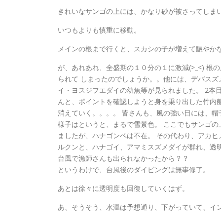
きれいなサンゴの上には、かなり砂が被さってしま
いつもよりも慎重に移動。
メインの根まで行くと、スカシの子が増えて賑やか
が、あれあれ、全盛期の１０分の１に激減(>_<) 
られて しまったのでしょうか。。他には、デバスズ
イ・ヨスジフエダイの幼魚等が見られました。 2本
んと、ポイントを確認しようと身を乗り出した竹内船
消えていく。。。。 皆さんも、風の強い日には、帽子
様子はというと、まるで雪景色。 ここでもサンゴの
ましたが、ハナゴンベは不在。 その代わり、アカヒ
ルクンと、ハナゴイ、アマミスズメダイが群れ、透
台風で漁師さんも出られなかったから？？
というわけで、台風後のダイビングは無事修了。
あとは徐々に透明度も回復していくはず。
あ、そうそう、水温は予想通り、下がっていて、インナ