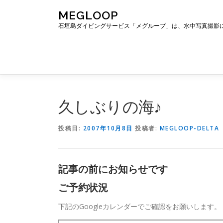
コ
MEGLOOP
ン
石垣島ダイビングサービス「メグループ」は、水中写真撮影
テ
ン
ツ
へ
ス
キ
ッ
久しぶりの海♪
プ
投稿日:
2007年10月8日
投稿者:
MEGLOOP-DELTA
記事の前にお知らせです
ご予約状況
下記のGoogleカレンダーでご確認をお願いします。