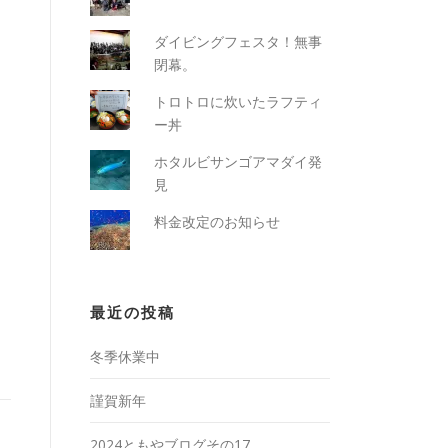
ダイビングフェスタ！無事
閉幕。
トロトロに炊いたラフティ
ー丼
ホタルビサンゴアマダイ発
見
料金改定のお知らせ
最近の投稿
冬季休業中
謹賀新年
2024ともやブログその17