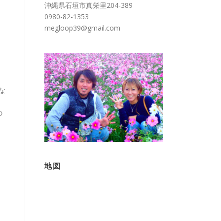
沖縄県石垣市真栄里204-389
0980-82-1353
megloop39@gmail.com
な
の
。
地図