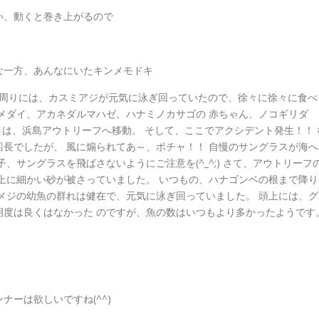
い、動くと巻き上がるので
な一方、あんなにいたキンメモドキ
根の周りには、カスミアジが元気に泳ぎ回っていたので、徐々に徐々に食べ
メダイ、アカネダルマハゼ、ハナミノカサゴの 赤ちゃん、ノコギリダ
目は、浜島アウトリーフへ移動。 そして、ここでアクシデント発生！！ 
長でしたが、 風に煽られてあ～、ポチャ！！ 自慢のサングラスが海へ
、サングラスを飛ばさないようにご注意を(^_^;) さて、アウトリーフ
上に細かい砂が被さっていました。 いつもの、ハナゴンベの根まで降り
メジの幼魚の群れは健在で、元気に泳ぎ回っていました。 頭上には、グ
明度は良くはなかった のですが、魚の数はいつもより多かったようです
ーは欲しいですね(^^)