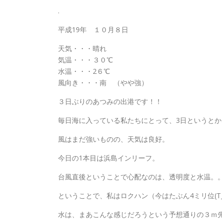
.
平成19年 １０月８日
天気・・・晴れ
気温・・・３０℃
水温・・・2６℃
風向き・・・南 （やや強）
３日ぶりのあつみの出港です！！
毎日海に入っている私たちにとって、3日というと
風はまだ強いものの、天気は良好。
今日の1本目は浜島インリーフ。
台風直後ということで心配なのは、透明度と水温。
ということで、私はロクハン（今はたぶん4ミリ位(T
水は、まあこんな感じだろうという予想通りの３ｍ