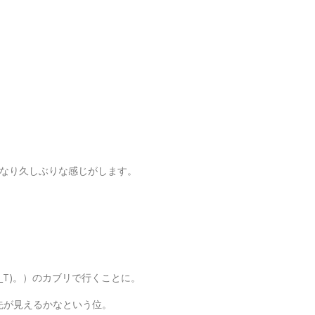
かなり久しぶりな感じがします。
。
_T)。）のカブリで行くことに。
先が見えるかなという位。