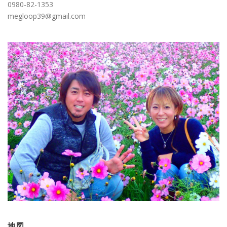
0980-82-1353
megloop39@gmail.com
地図