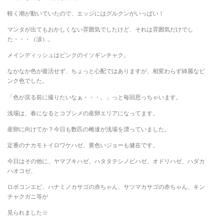
軽く潮が動いていたので、エッジにはグルクンがいっぱい！
マンタが出てもおかしくない雰囲気でしたけど、それは雰囲気だけでし
た・・・（涙）。
メインディッシュはピンクのイソギンチャク。
なかなか色が復活せず、ちょっと心配ではありますが、相変わらず綺麗なピ
ンク色でした。
「色が戻る前に撮りたいなぁ・・・。」っと毎回思っちゃいます。
浅場は、春になるとコブシメの産卵エリアになってます。
産卵に向けてか？今日も数匹の雌達が浅場を漂っていました。
定番のナカモトイロワケハゼ、黄色いジョーも健在です。
今日はその他に、ヤマブキハゼ、ハタタテシノビハゼ、オドリハゼ、ハダカ
ハオコゼ、
ロボコンエビ、ハナミノカサゴの赤ちゃん、サツマカサゴの赤ちゃん、キン
チャクガニ等が
見られました☆