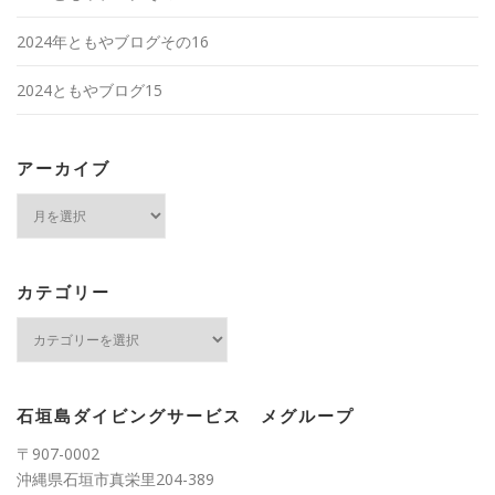
2024年ともやブログその16
2024ともやブログ15
アーカイブ
ア
ー
カ
イ
ブ
カテゴリー
カ
テ
ゴ
リ
ー
石垣島ダイビングサービス メグループ
〒907-0002
沖縄県石垣市真栄里204-389