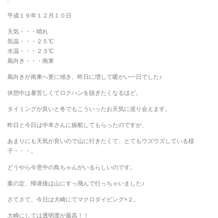
平成１９年１２月１０日
天気・・・晴れ
気温・・・２５℃
水温・・・２３℃
風向き・・・南東
風向きが南東へ更に傾き、昨日に増して暖かい一日でした♪
休憩中は暑苦しくてロクハンを脱ぎたくなるほど。
タイミングが良いと冬でもこういったお天気に巡り会えます。
昨日と今日は中本さんに操船してもらったのですが、
あまりにも天気が良いので山に行きたくて、とてもウズウズしている様
子・・・。
どうやら今意中の鳥ちゃんがいるらしいのです。
案の定、帰港後は山にすっ飛んで行っちゃいました♪
さてさて、今日は大崎にてマクロダイビング×２。
大崎にしては透明度が最高！！