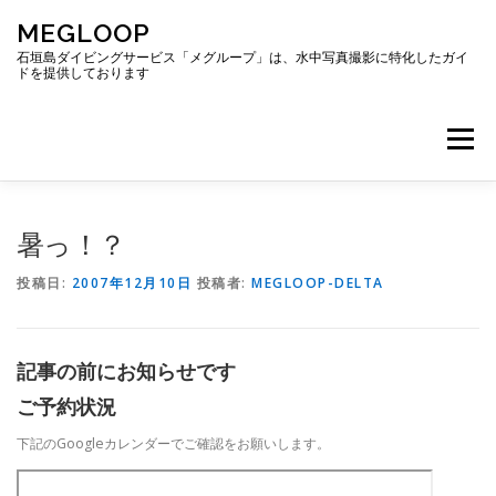
コ
MEGLOOP
ン
テ
石垣島ダイビングサービス「メグループ」は、水中写真撮影に特化したガイ
ドを提供しております
ン
ツ
へ
メニュー
ス
キ
ッ
プ
TOP
ダイビング
ダイビングボート
暑っ！？
投稿日:
2007年12月10日
投稿者:
MEGLOOP-DELTA
ギャラリー
アクセス
ご予約・お問い合わせ
記事の前にお知らせです
ブログ
ご予約状況
下記のGoogleカレンダーでご確認をお願いします。