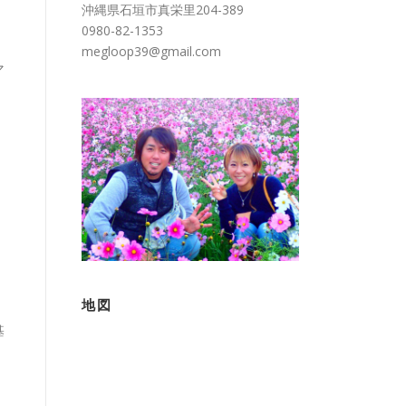
沖縄県石垣市真栄里204-389
0980-82-1353
megloop39@gmail.com
マ
地図
基