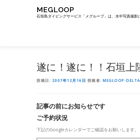
コ
MEGLOOP
ン
石垣島ダイビングサービス「メグループ」は、水中写真撮影
テ
ン
ツ
へ
ス
キ
ッ
遂に！遂に！！石垣上陸ぅ
プ
投稿日:
2007年12月16日
投稿者:
MEGLOOP-DELT
記事の前にお知らせです
ご予約状況
下記のGoogleカレンダーでご確認をお願いします。