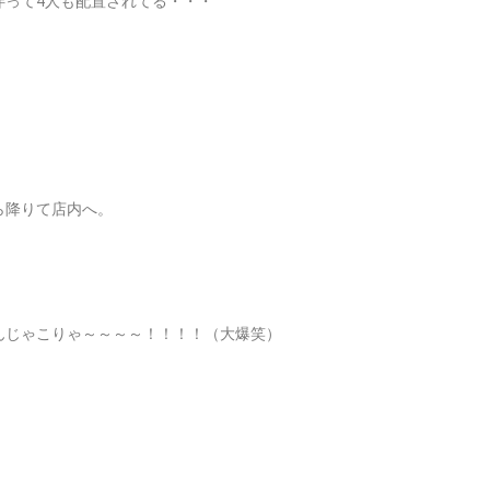
伴って4人も配置されてる・・・
ら降りて店内へ。
じゃこりゃ～～～～！！！！（大爆笑）