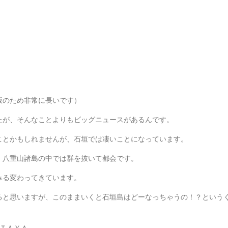
版のため非常に長いです）
たが、そんなことよりもビッグニュースがあるんです。
ことかもしれませんが、石垣では凄いことになっています。
、八重山諸島の中では群を抜いて都会です。
みる変わってきています。
ると思いますが、このままいくと石垣島はどーなっちゃうの！？という
ＵＴＡＹＡ。