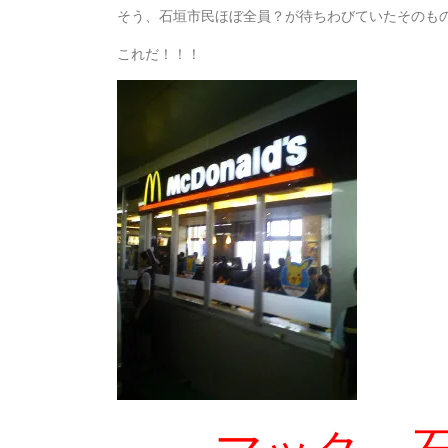
そう、石垣市民ほぼ全員？が待ちわびていたそのも
これだ！！！