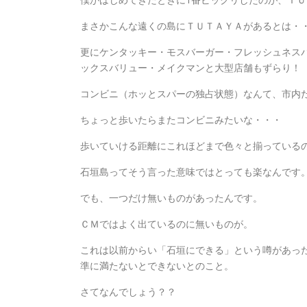
まさかこんな遠くの島にＴＵＴＡＹＡがあるとは・
更にケンタッキー・モスバーガー・フレッシュネス
ックスバリュー・メイクマンと大型店舗もずらり！
コンビニ（ホッとスパーの独占状態）なんて、市内だ
ちょっと歩いたらまたコンビニみたいな・・・
歩いていける距離にこれほどまで色々と揃っている
石垣島ってそう言った意味ではとっても楽なんです
でも、一つだけ無いものがあったんです。
ＣＭではよく出ているのに無いものが。
これは以前からい「石垣にできる」という噂があっ
準に満たないとできないとのこと。
さてなんでしょう？？