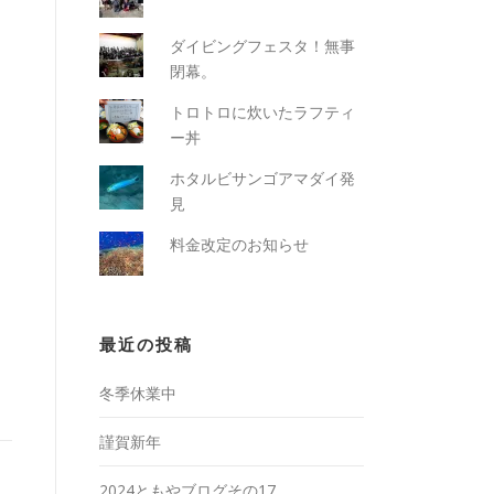
ダイビングフェスタ！無事
閉幕。
トロトロに炊いたラフティ
ー丼
ホタルビサンゴアマダイ発
見
料金改定のお知らせ
最近の投稿
冬季休業中
謹賀新年
2024ともやブログその17