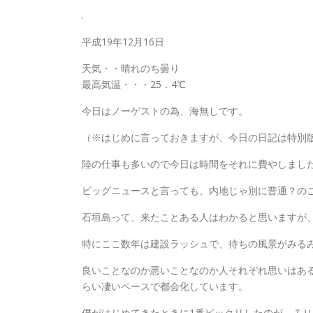
.
平成19年12月16日
天気・・晴れのち曇り
最高気温・・・25．4℃
今日はノーゲストの為、海無しです。
（※はじめに言っておきますが、今日の日記は特別
陸の仕事も多いので今日は時間をそれに費やしまし
ビッグニュースと言っても、内地じゃ別に普通？の
石垣島って、来たことある人はわかると思いますが
特にここ数年は建設ラッシュで、待ちの風景がみる
良いことなのか悪いことなのか人それぞれ思いはあ
らい凄いペースで都会化しています。
僕がはじめてきたときに1番ビックリしたのが、Ｔ