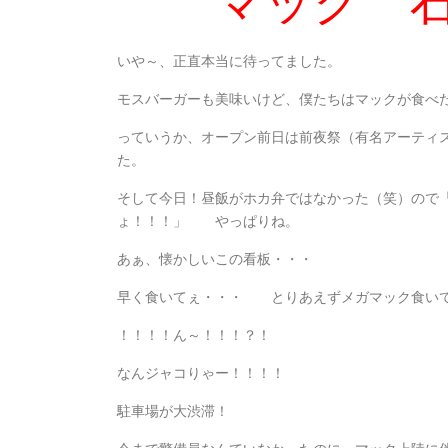
マック 
いや～、正直本当に待ってました。
モスバーガーも美味いけど、僕たちはマックが食べ
っていうか、オープン前日は前夜祭（有名アーティ
た。
そして今日！昼飯がホカ弁ではなかった（笑）ので
ょ！！！」 やっぱりね。
あぁ、懐かしいこの看板・・・
早く食いてぇ・・・ とりあえずメガマック食い
！！！！ん～！！！？！
なんジャコりゃー！！！！
駐車場が大渋滞！