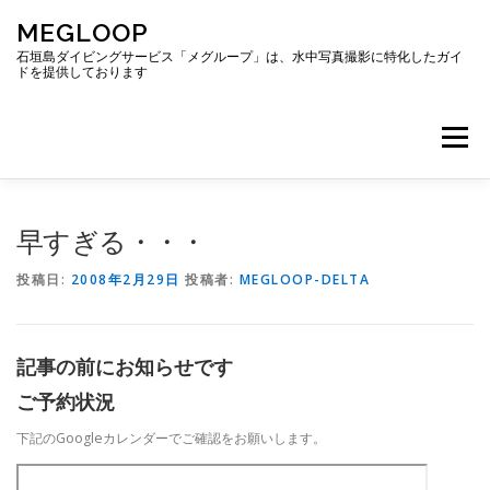
コ
MEGLOOP
ン
テ
石垣島ダイビングサービス「メグループ」は、水中写真撮影に特化したガイ
ドを提供しております
ン
ツ
へ
メニュー
ス
キ
ッ
プ
TOP
ダイビング
ダイビングボート
早すぎる・・・
投稿日:
2008年2月29日
投稿者:
MEGLOOP-DELTA
ギャラリー
アクセス
ご予約・お問い合わせ
記事の前にお知らせです
ブログ
ご予約状況
下記のGoogleカレンダーでご確認をお願いします。