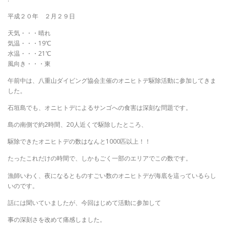
平成２０年 ２月２９日
天気・・・晴れ
気温・・・19℃
水温・・・21℃
風向き・・・東
午前中は、八重山ダイビング協会主催のオニヒトデ駆除活動に参加してきま
した。
石垣島でも、オニヒトデによるサンゴへの食害は深刻な問題です。
島の南側で約2時間、20人近くで駆除したところ、
駆除できたオニヒトデの数はなんと1000匹以上！！
たったこれだけの時間で、しかもごく一部のエリアでこの数です。
漁師いわく、夜になるとものすごい数のオニヒトデが海底を這っているらし
いのです。
話には聞いていましたが、今回はじめて活動に参加して
事の深刻さを改めて痛感しました。