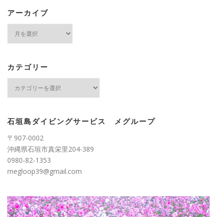
アーカイブ
ア
ー
カ
イ
ブ
カテゴリー
カ
テ
ゴ
リ
ー
石垣島ダイビングサービス メグループ
〒907-0002
沖縄県石垣市真栄里204-389
0980-82-1353
megloop39@gmail.com