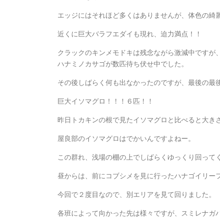
エッジにはそれほど多くはありませんが、体色の綺
近くに巨大バラフエダイも現れ、迫力満点！！
クラックのキンメモドキは残念ながら激減中ですが
ハナミノカサゴが数匹待ち伏せ中でした。
その後しばらく何も出なかったのですが、最後の最
巨大イソマグロ！！！６匹！！
昨日トカキンの根で見たイソマグロと比べると大き
屋良部のイソマグロはでかいんですよねー。
この群れ、浅場の棚の上でしばらくゆっくり回って
昼からは、前にコブシメを見に行ったハナゴイリー
今回で２度目なので、別エリアを見て回りました。
各班によって向かった先は様々ですが、スミレナガ