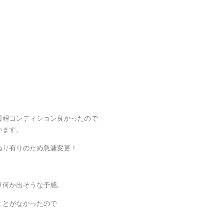
日程コンディション良かったので
います。
ねり有りのため急遽変更！
り何か出そうな予感。
ことがなかったので