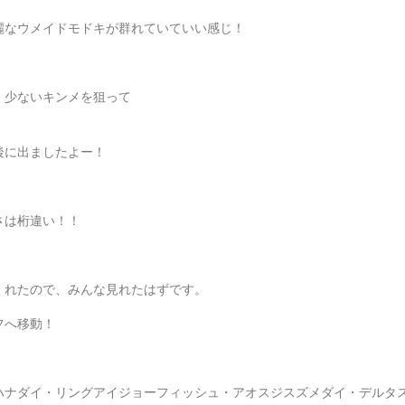
麗なウメイドモドキが群れていていい感じ！
、少ないキンメを狙って
後に出ましたよー！
さは桁違い！！
くれたので、みんな見れたはずです。
フへ移動！
ハナダイ・リングアイジョーフィッシュ・アオスジスズメダイ・デルタ