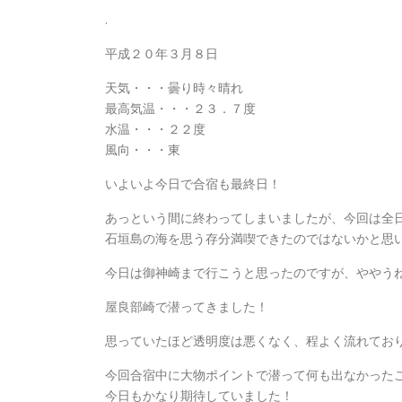
.
平成２０年３月８日
天気・・・曇り時々晴れ
最高気温・・・２３．７度
水温・・・２２度
風向・・・東
いよいよ今日で合宿も最終日！
あっという間に終わってしまいましたが、今回は全
石垣島の海を思う存分満喫できたのではないかと思
今日は御神崎まで行こうと思ったのですが、ややう
屋良部崎で潜ってきました！
思っていたほど透明度は悪くなく、程よく流れてお
今回合宿中に大物ポイントで潜って何も出なかった
今日もかなり期待していました！