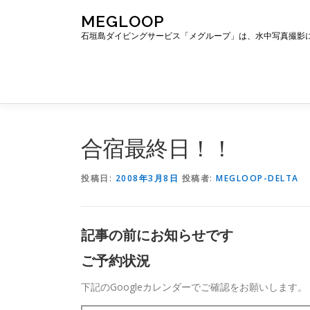
コ
MEGLOOP
ン
石垣島ダイビングサービス「メグループ」は、水中写真撮影
テ
ン
ツ
へ
ス
キ
ッ
合宿最終日！！
プ
投稿日:
2008年3月8日
投稿者:
MEGLOOP-DELTA
記事の前にお知らせです
ご予約状況
下記のGoogleカレンダーでご確認をお願いします。