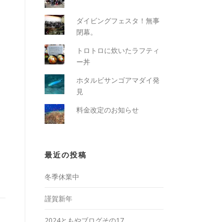
ダイビングフェスタ！無事
閉幕。
トロトロに炊いたラフティ
ー丼
ホタルビサンゴアマダイ発
見
料金改定のお知らせ
最近の投稿
冬季休業中
謹賀新年
2024ともやブログその17