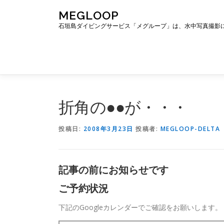
コ
MEGLOOP
ン
石垣島ダイビングサービス「メグループ」は、水中写真撮影
テ
ン
ツ
へ
ス
キ
ッ
折角の●●が・・・
プ
投稿日:
2008年3月23日
投稿者:
MEGLOOP-DELTA
記事の前にお知らせです
ご予約状況
下記のGoogleカレンダーでご確認をお願いします。