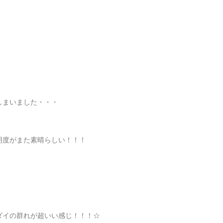
しまいました・・・
明度がまた素晴らしい！！！
ダイの群れが超いい感じ！！！☆