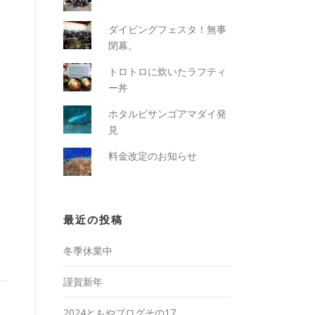
ダイビングフェスタ！無事
閉幕。
トロトロに炊いたラフティ
ー丼
ホタルビサンゴアマダイ発
見
料金改定のお知らせ
最近の投稿
冬季休業中
謹賀新年
2024ともやブログその17