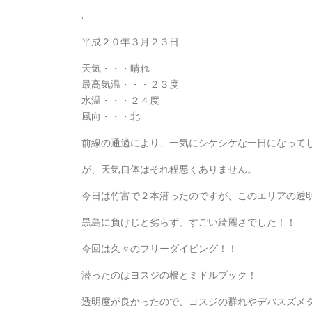
.
平成２０年３月２３日
天気・・・晴れ
最高気温・・・２３度
水温・・・２４度
風向・・・北
前線の通過により、一気にシケシケな一日になって
が、天気自体はそれ程悪くありません。
今日は竹富で２本潜ったのですが、このエリアの透
黒島に負けじと劣らず、すごい綺麗さでした！！
今回は久々のフリーダイビング！！
潜ったのはヨスジの根とミドルブック！
透明度が良かったので、ヨスジの群れやデバスズメ