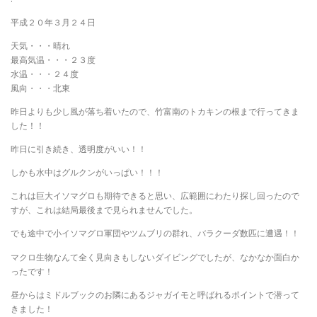
平成２０年３月２４日
天気・・・晴れ
最高気温・・・２３度
水温・・・２４度
風向・・・北東
昨日よりも少し風が落ち着いたので、竹富南のトカキンの根まで行ってきま
した！！
昨日に引き続き、透明度がいい！！
しかも水中はグルクンがいっぱい！！！
これは巨大イソマグロも期待できると思い、広範囲にわたり探し回ったので
すが、これは結局最後まで見られませんでした。
でも途中で小イソマグロ軍団やツムブリの群れ、バラクーダ数匹に遭遇！！
マクロ生物なんて全く見向きもしないダイビングでしたが、なかなか面白か
ったです！
昼からはミドルブックのお隣にあるジャガイモと呼ばれるポイントで潜って
きました！