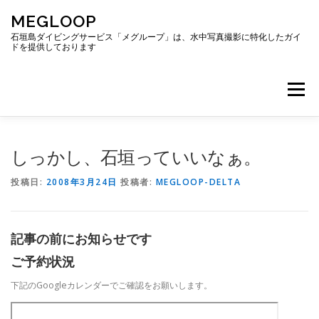
コ
MEGLOOP
ン
テ
石垣島ダイビングサービス「メグループ」は、水中写真撮影に特化したガイ
ドを提供しております
ン
ツ
へ
メニュー
ス
キ
ッ
プ
TOP
ダイビング
ダイビングボート
しっかし、石垣っていいなぁ。
投稿日:
2008年3月24日
投稿者:
MEGLOOP-DELTA
ギャラリー
アクセス
ご予約・お問い合わせ
記事の前にお知らせです
ブログ
ご予約状況
下記のGoogleカレンダーでご確認をお願いします。