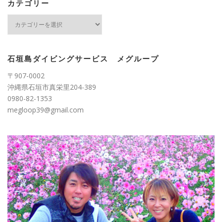
ブ
カテゴリー
カ
テ
ゴ
リ
ー
石垣島ダイビングサービス メグループ
〒907-0002
沖縄県石垣市真栄里204-389
0980-82-1353
megloop39@gmail.com