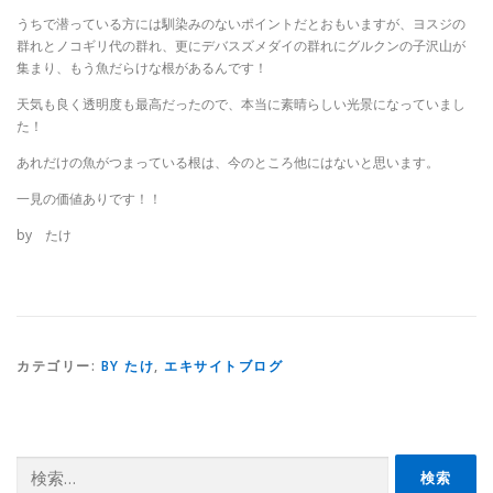
うちで潜っている方には馴染みのないポイントだとおもいますが、ヨスジの
群れとノコギリ代の群れ、更にデバスズメダイの群れにグルクンの子沢山が
集まり、もう魚だらけな根があるんです！
天気も良く透明度も最高だったので、本当に素晴らしい光景になっていまし
た！
あれだけの魚がつまっている根は、今のところ他にはないと思います。
一見の価値ありです！！
by たけ
カテゴリー:
BY たけ
,
エキサイトブログ
検
索: