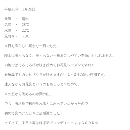
平成20年 3月26日
天気・・・晴れ
気温・・・23℃
水温・・・22℃
風向き・・・東
今日も春らしい暖かな一日でした。
陸上は暑くもなく、寒くもない一番過ごしやすい季節かもしれません。
内地ではそろそろ桜が咲き始めてお花見シーズンですね♪
石垣島でもカンヒザクラが咲きますが、１～2月の寒い時期です。
凍えながらお花見というのもちょっと？なので、
車の窓から眺めるのが関の山。
でも、石垣島で桜が見れるとは思っていなかったので
初めて見つけたときは超感激でした♪
さてさて、本日の海はほぼ凪でコンディションはＧＯＯＤ☆