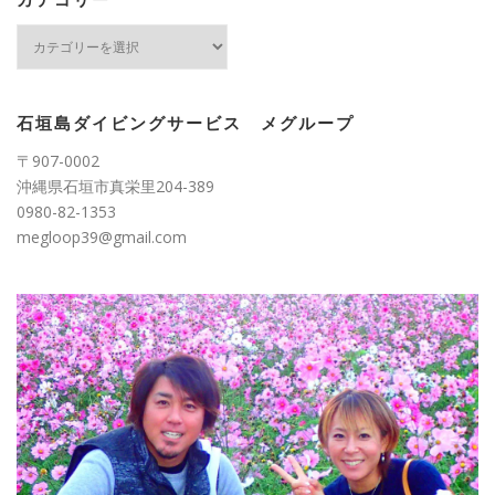
カ
テ
ゴ
リ
ー
石垣島ダイビングサービス メグループ
〒907-0002
沖縄県石垣市真栄里204-389
0980-82-1353
megloop39@gmail.com