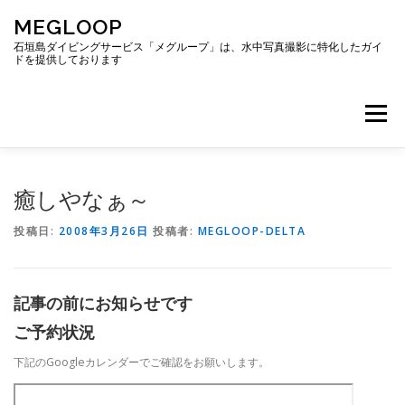
コ
MEGLOOP
ン
テ
石垣島ダイビングサービス「メグループ」は、水中写真撮影に特化したガイ
ドを提供しております
ン
ツ
へ
メニュー
ス
キ
ッ
プ
TOP
ダイビング
ダイビングボート
癒しやなぁ～
投稿日:
2008年3月26日
投稿者:
MEGLOOP-DELTA
ギャラリー
アクセス
ご予約・お問い合わせ
記事の前にお知らせです
ブログ
ご予約状況
下記のGoogleカレンダーでご確認をお願いします。