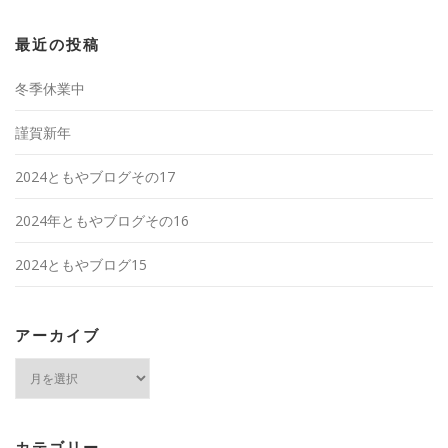
最近の投稿
冬季休業中
謹賀新年
2024ともやブログその17
2024年ともやブログその16
2024ともやブログ15
アーカイブ
ア
ー
カ
イ
ブ
カテゴリー