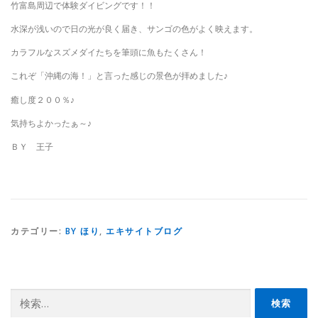
竹富島周辺で体験ダイビングです！！
水深が浅いので日の光が良く届き、サンゴの色がよく映えます。
カラフルなスズメダイたちを筆頭に魚もたくさん！
これぞ「沖縄の海！」と言った感じの景色が拝めました♪
癒し度２００％♪
気持ちよかったぁ～♪
ＢＹ 王子
カテゴリー:
BY ほり
,
エキサイトブログ
検
索: