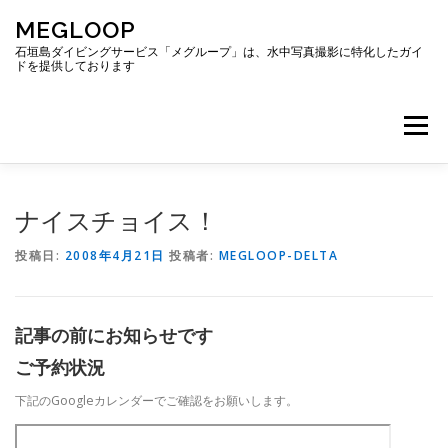
コ
MEGLOOP
ン
テ
石垣島ダイビングサービス「メグループ」は、水中写真撮影に特化したガイ
ドを提供しております
ン
ツ
へ
メニュー
ス
キ
ッ
プ
TOP
ダイビング
ダイビングボート
ナイスチョイス！
投稿日:
2008年4月21日
投稿者:
MEGLOOP-DELTA
ギャラリー
アクセス
ご予約・お問い合わせ
記事の前にお知らせです
ブログ
ご予約状況
下記のGoogleカレンダーでご確認をお願いします。