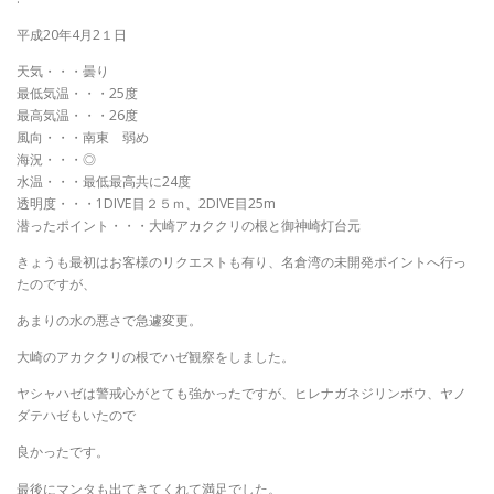
平成20年4月2１日
天気・・・曇り
最低気温・・・25度
最高気温・・・26度
風向・・・南東 弱め
海況・・・◎
水温・・・最低最高共に24度
透明度・・・1DIVE目２５ｍ、2DIVE目25m
潜ったポイント・・・大崎アカククリの根と御神崎灯台元
きょうも最初はお客様のリクエストも有り、名倉湾の未開発ポイントへ行っ
たのですが、
あまりの水の悪さで急遽変更。
大崎のアカククリの根でハゼ観察をしました。
ヤシャハゼは警戒心がとても強かったですが、ヒレナガネジリンボウ、ヤノ
ダテハゼもいたので
良かったです。
最後にマンタも出てきてくれて満足でした。