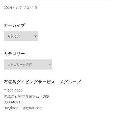
2024ともやブログ15
アーカイブ
ア
ー
カ
イ
ブ
カテゴリー
カ
テ
ゴ
リ
ー
石垣島ダイビングサービス メグループ
〒907-0002
沖縄県石垣市真栄里204-389
0980-82-1353
megloop39@gmail.com