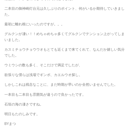
二本目の御神崎灯台元は久しぶりのポイント、何がいるか期待していきまし
た。
最初に離れ根にいったのですが。。。
グルクンが凄い！！めちゃめちゃ多くてグルクンでテンション上がってしま
いました。
カスミチョウチョウウオもとても近くまで来てくれて、なんだか嬉しい気分
でした。
ウミウシの数も多く、そこだけで満足でしたが、
欲張りな僕らは浅場でギンポ、カエルウオ探し。
しかしこれは残念なことに、まだ時期が早いのか全然いませんでした。
一本目も二本目も雰囲気が違うので良かったです。
石垣の海の凄さですね。
明日もたのしみです。
BYまつ