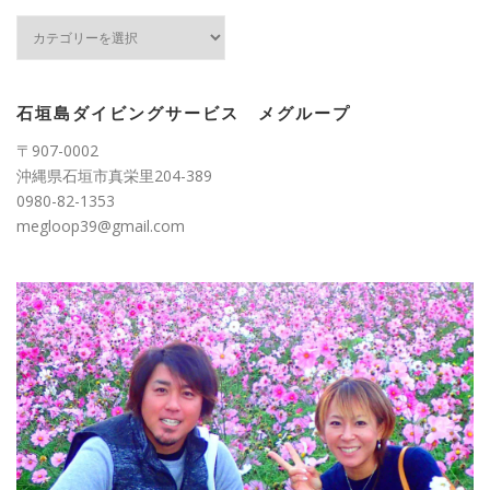
カ
テ
ゴ
リ
ー
石垣島ダイビングサービス メグループ
〒907-0002
沖縄県石垣市真栄里204-389
0980-82-1353
megloop39@gmail.com