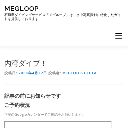
コ
MEGLOOP
ン
テ
石垣島ダイビングサービス「メグループ」は、水中写真撮影に特化したガイ
ドを提供しております
ン
ツ
へ
メニュー
ス
キ
ッ
プ
TOP
ダイビング
ダイビングボート
内湾ダイブ！
投稿日:
2008年4月22日
投稿者:
MEGLOOP-DELTA
ギャラリー
アクセス
ご予約・お問い合わせ
記事の前にお知らせです
ブログ
ご予約状況
下記のGoogleカレンダーでご確認をお願いします。