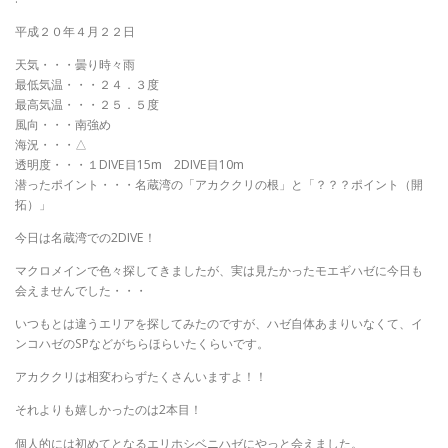
平成２０年４月２２日
天気・・・曇り時々雨
最低気温・・・２４．３度
最高気温・・・２５．５度
風向・・・南強め
海況・・・△
透明度・・・１DIVE目15m 2DIVE目10m
潜ったポイント・・・名蔵湾の「アカククリの根」と「？？？ポイント（開
拓）」
今日は名蔵湾での2DIVE！
マクロメインで色々探してきましたが、実は見たかったモエギハゼに今日も
会えませんでした・・・
いつもとは違うエリアを探してみたのですが、ハゼ自体あまりいなくて、イ
ンコハゼのSPなどがちらほらいたくらいです。
アカククリは相変わらずたくさんいますよ！！
それよりも嬉しかったのは2本目！
個人的には初めてとなるエリホシベニハゼにやっと会えました。