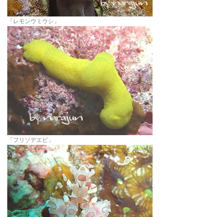
「レモンウミウシ」
「フリソデエビ」