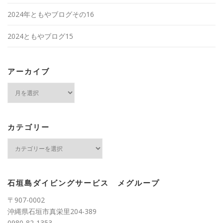
2024年ともやブログその16
2024ともやブログ15
アーカイブ
ア
ー
カ
イ
ブ
カテゴリー
カ
テ
ゴ
リ
ー
石垣島ダイビングサービス メグループ
〒907-0002
沖縄県石垣市真栄里204-389
0980-82-1353