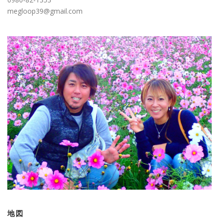
megloop39@gmail.com
地図