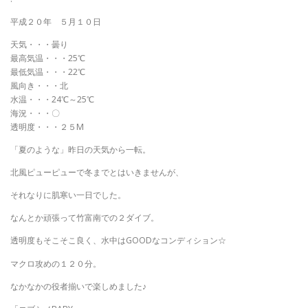
平成２０年 ５月１０日
天気・・・曇り
最高気温・・・25℃
最低気温・・・22℃
風向き・・・北
水温・・・24℃～25℃
海況・・・〇
透明度・・・２５M
「夏のような」昨日の天気から一転。
北風ピューピューで冬までとはいきませんが、
それなりに肌寒い一日でした。
なんとか頑張って竹富南での２ダイブ。
透明度もそこそこ良く、水中はGOODなコンディション☆
マクロ攻めの１２０分。
なかなかの役者揃いで楽しめました♪