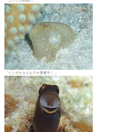
「コブシメBABY」
「イシガキカエルウオ興奮中！」