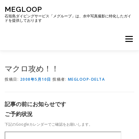
コ
MEGLOOP
ン
テ
石垣島ダイビングサービス「メグループ」は、水中写真撮影に特化したガイ
ドを提供しております
ン
ツ
へ
メニュー
ス
キ
ッ
プ
TOP
ダイビング
ダイビングボート
マクロ攻め！！
投稿日:
2008年5月10日
投稿者:
MEGLOOP-DELTA
ギャラリー
アクセス
ご予約・お問い合わせ
記事の前にお知らせです
ブログ
ご予約状況
下記のGoogleカレンダーでご確認をお願いします。