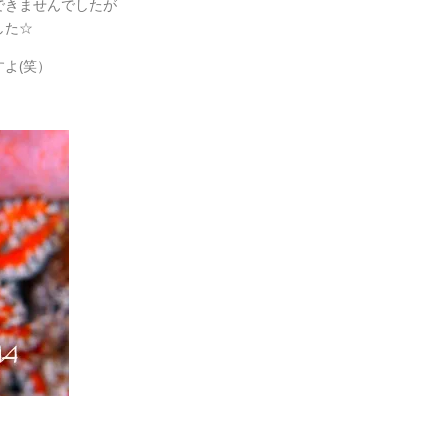
できませんでしたが
した☆
よ(笑）