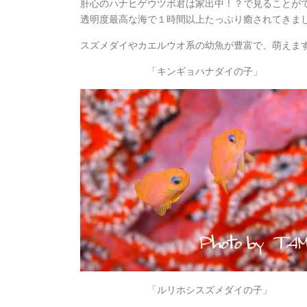
肝心のハナヒゲウツボ君は家出中！？で見ることが
透明度最高な海で１時間以上たっぷり癒されてきま
スズメダイやカエルウオ系の幼魚が豊富で、萌えます
「キンギョハナダイの子」
「ルリホシスズメダイの子」