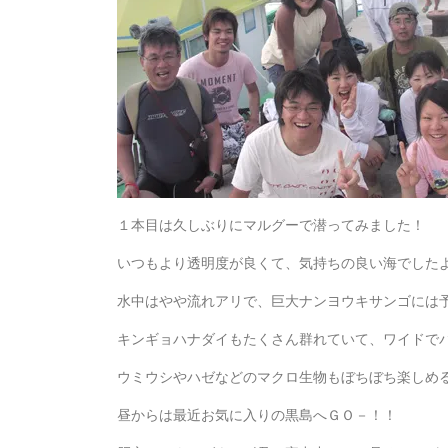
１本目は久しぶりにマルグーで潜ってみました！
いつもより透明度が良くて、気持ちの良い海でした
水中はやや流れアリで、巨大ナンヨウキサンゴには
キンギョハナダイもたくさん群れていて、ワイドで
ウミウシやハゼなどのマクロ生物もぼちぼち楽しめ
昼からは最近お気に入りの黒島へＧＯ－！！