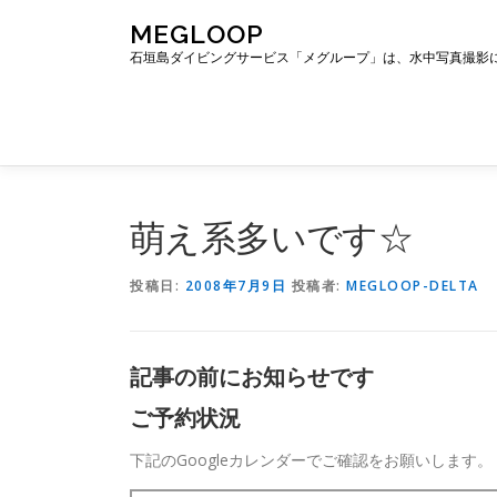
コ
MEGLOOP
ン
石垣島ダイビングサービス「メグループ」は、水中写真撮影
テ
ン
ツ
へ
ス
キ
ッ
萌え系多いです☆
プ
投稿日:
2008年7月9日
投稿者:
MEGLOOP-DELTA
記事の前にお知らせです
ご予約状況
下記のGoogleカレンダーでご確認をお願いします。