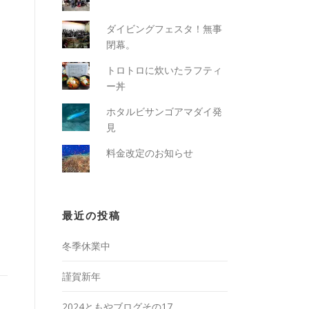
ダイビングフェスタ！無事
閉幕。
トロトロに炊いたラフティ
ー丼
ホタルビサンゴアマダイ発
見
料金改定のお知らせ
最近の投稿
冬季休業中
謹賀新年
2024ともやブログその17