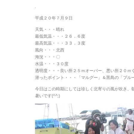
.
平成２０年７月９日
天気・・・晴れ
最低気温・・・２６．６度
最高気温・・・３３．３度
風向・・・北西
海況・・・〇
水温・・・３０度
透明度・・・良い所２５ｍオーバー、悪い所２０ｍ
潜ったポイント・・・「マルグー」＆黒島の「ブル
今日はこの時期にしては珍しく北寄りの風が吹き、
暑いです(^^;)