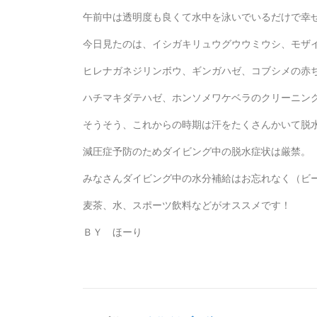
午前中は透明度も良くて水中を泳いでいるだけで幸
今日見たのは、イシガキリュウグウウミウシ、モザ
ヒレナガネジリンボウ、ギンガハゼ、コブシメの赤
ハチマキダテハゼ、ホンソメワケベラのクリーニン
そうそう、これからの時期は汗をたくさんかいて脱
減圧症予防のためダイビング中の脱水症状は厳禁。
みなさんダイビング中の水分補給はお忘れなく（ビ
麦茶、水、スポーツ飲料などがオススメです！
ＢＹ ほーり