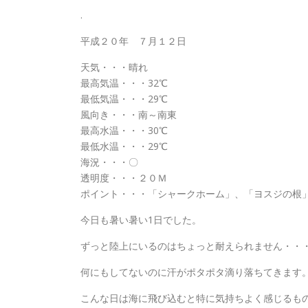
.
平成２０年 ７月１２日
天気・・・晴れ
最高気温・・・32℃
最低気温・・・29℃
風向き・・・南～南東
最高水温・・・30℃
最低水温・・・29℃
海況・・・〇
透明度・・・２０Ｍ
ポイント・・・「シャークホーム」、「ヨスジの根
今日も暑い暑い1日でした。
ずっと陸上にいるのはちょっと耐えられません・・
何にもしてないのに汗がポタポタ滴り落ちてきます
こんな日は海に飛び込むと特に気持ちよく感じるも