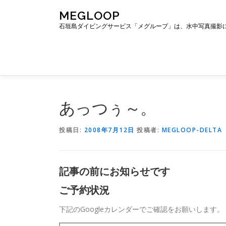
コ
MEGLOOP
ン
石垣島ダイビングサービス「メグループ」は、水中写真撮影
テ
ン
ツ
へ
ス
キ
ッ
あっつぅ～。
プ
投稿日:
2008年7月12日
投稿者:
MEGLOOP-DELTA
記事の前にお知らせです
ご予約状況
下記のGoogleカレンダーでご確認をお願いします。