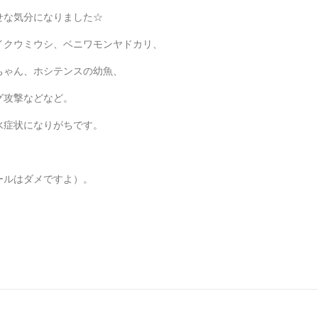
せな気分になりました☆
イクウミウシ、ベニワモンヤドカリ、
ちゃん、ホシテンスの幼魚、
グ攻撃などなど。
水症状になりがちです。
ールはダメですよ）。