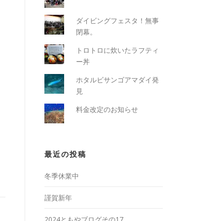
ダイビングフェスタ！無事
閉幕。
トロトロに炊いたラフティ
ー丼
ホタルビサンゴアマダイ発
見
料金改定のお知らせ
最近の投稿
冬季休業中
謹賀新年
2024ともやブログその17