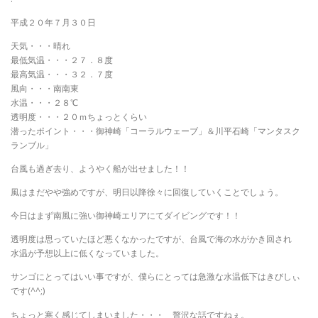
平成２０年７月３０日
天気・・・晴れ
最低気温・・・２７．８度
最高気温・・・３２．７度
風向・・・南南東
水温・・・２８℃
透明度・・・２０ｍちょっとくらい
潜ったポイント・・・御神崎「コーラルウェーブ」＆川平石崎「マンタスク
ランブル」
台風も過ぎ去り、ようやく船が出せました！！
風はまだやや強めですが、明日以降徐々に回復していくことでしょう。
今日はまず南風に強い御神崎エリアにてダイビングです！！
透明度は思っていたほど悪くなかったですが、台風で海の水がかき回され
水温が予想以上に低くなっていました。
サンゴにとってはいい事ですが、僕らにとっては急激な水温低下はきびしぃ
です(^^;)
ちょっと寒く感じてしまいました・・・ 贅沢な話ですねぇ。