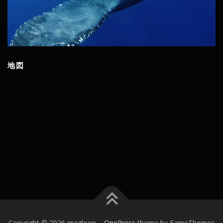
地図
Copyright © 2026 megloop
–
OnePress
theme by FameThemes