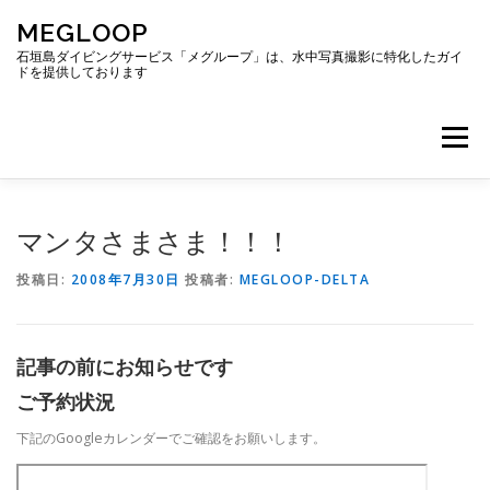
コ
MEGLOOP
ン
テ
石垣島ダイビングサービス「メグループ」は、水中写真撮影に特化したガイ
ドを提供しております
ン
ツ
へ
メニュー
ス
キ
ッ
プ
TOP
ダイビング
ダイビングボート
マンタさまさま！！！
投稿日:
2008年7月30日
投稿者:
MEGLOOP-DELTA
ギャラリー
アクセス
ご予約・お問い合わせ
記事の前にお知らせです
ブログ
ご予約状況
下記のGoogleカレンダーでご確認をお願いします。