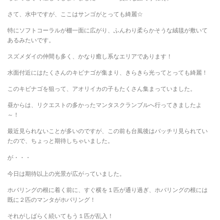
さて、水中ですが、ここはサンゴがとっても綺麗☆
特にソフトコーラルが棚一面に広がり、ふんわり柔らかそうな絨毯が敷いて
あるみたいです。
スズメダイの仲間も多く、かなり癒し系なエリアであります！
水面付近にはたくさんのキビナゴが集まり、きらきら光ってとっても綺麗！
このキビナゴを狙って、アオリイカの子もたくさん集まっていました。
昼からは、リクエストの多かったマンタスクランブルへ行ってきましたよ
～！
最近見られないことが多いのですが、この前も台風後はバッチリ見られてい
たので、ちょっと期待しちゃいました。
が・・・
今日は期待以上の光景が広がっていました。
ホバリングの根に着く前に、すぐ横を１匹が通り過ぎ、ホバリングの根には
既に２匹のマンタがホバリング！
それがしばらく続いてもう１匹が乱入！