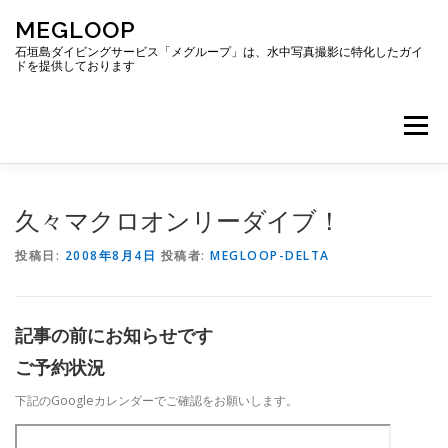
コ
MEGLOOP
ン
テ
石垣島ダイビングサービス「メグループ」は、水中写真撮影に特化したガイ
ドを提供しております
ン
ツ
へ
メニュー
ス
キ
ッ
プ
TOP
ダイビング
ダイビングボート
久々マクロオンリーダイブ！
投稿日:
2008年8月4日
投稿者:
MEGLOOP-DELTA
ギャラリー
アクセス
ご予約・お問い合わせ
記事の前にお知らせです
ブログ
ご予約状況
下記のGoogleカレンダーでご確認をお願いします。