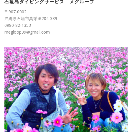
ー
石垣島ダイビングサービス メグループ
〒907-0002
沖縄県石垣市真栄里204-389
0980-82-1353
megloop39@gmail.com