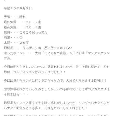
平成２０年８月９日
天気・・・晴れ
最低気温・・・２６．２度
最高気温・・・３０．９度
風向・・・ころころ変わってた
海況・・・◎
水温・・・２９度
透明度・・・良い所３０ｍ、悪い所１５ｍくらい
潜ったポイント・・・大崎「ミノカサゴ宮殿」＆川平石崎「マンタスクラン
ブル」
今日は朝から激しいスコールに見舞われましたが、日中は晴れ続けて、風も
静穏、コンディションはバッチリでした！！
今回は昼からマンタに行く予定だったので、大崎でとりあえず１DIVE！！
やや深場の根までいってみましたが、いつも群れているはずのアカククリは
今回まばら・・・
透明度もちょっと悪くてやや暗い感じがしましたが、キンギョハナダイなど
ハナダイ幼魚がとても多く、それをカバーしてくれました！