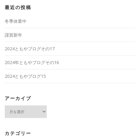
最近の投稿
冬季休業中
謹賀新年
2024ともやブログその17
2024年ともやブログその16
2024ともやブログ15
アーカイブ
ア
ー
カ
イ
ブ
カテゴリー