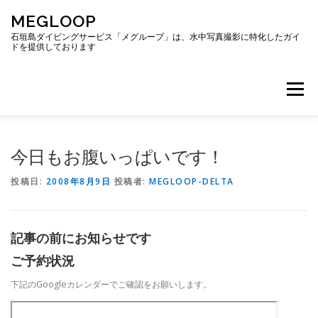
コ
MEGLOOP
ン
テ
石垣島ダイビングサービス「メグループ」は、水中写真撮影に特化したガイ
ドを提供しております
ン
ツ
へ
メニュー
ス
キ
ッ
プ
TOP
ダイビング
ダイビングボート
今日もお腹いっぱいです！
投稿日:
2008年8月9日
投稿者:
MEGLOOP-DELTA
ギャラリー
アクセス
ご予約・お問い合わせ
記事の前にお知らせです
ブログ
ご予約状況
下記のGoogleカレンダーでご確認をお願いします。