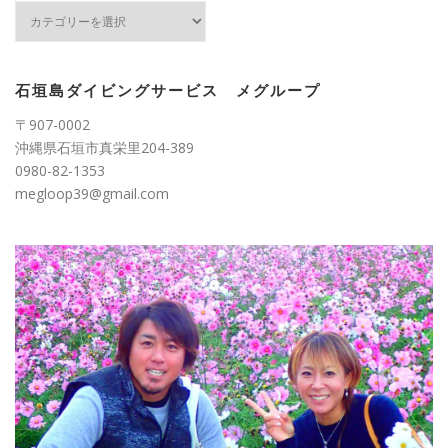
カ
テ
ゴ
リ
ー
石垣島ダイビングサービス メグループ
〒907-0002
沖縄県石垣市真栄里204-389
0980-82-1353
megloop39@gmail.com