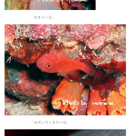
「オオメハゼ」
「セボシウミタケハゼ」