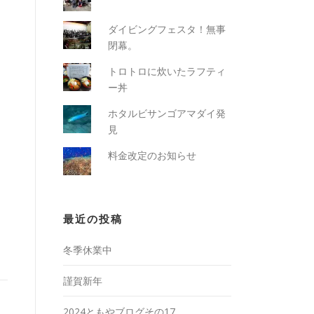
ダイビングフェスタ！無事
閉幕。
トロトロに炊いたラフティ
ー丼
ホタルビサンゴアマダイ発
見
料金改定のお知らせ
最近の投稿
冬季休業中
謹賀新年
2024ともやブログその17