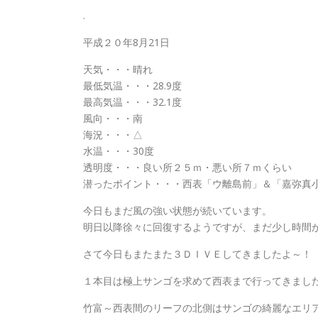
.
平成２０年8月21日
天気・・・晴れ
最低気温・・・28.9度
最高気温・・・32.1度
風向・・・南
海況・・・△
水温・・・30度
透明度・・・良い所２５ｍ・悪い所７ｍくらい
潜ったポイント・・・西表「ウ離島前」＆「嘉弥真
今日もまだ風の強い状態が続いています。
明日以降徐々に回復するようですが、まだ少し時間
さて今日もまたまた３ＤＩＶＥしてきましたよ～！
１本目は極上サンゴを求めて西表まで行ってきまし
竹富～西表間のリーフの北側はサンゴの綺麗なエリ