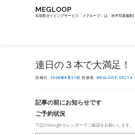
コ
MEGLOOP
ン
石垣島ダイビングサービス「メグループ」は、水中写真撮影
テ
ン
ツ
へ
ス
キ
ッ
連日の３本で大満足！
プ
投稿日:
2008年8月21日
投稿者:
MEGLOOP-DELTA
記事の前にお知らせです
ご予約状況
下記のGoogleカレンダーでご確認をお願いします。