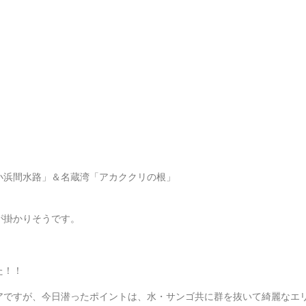
小浜間水路」＆名蔵湾「アカククリの根」
が掛かりそうです。
た！！
アですが、今日潜ったポイントは、水・サンゴ共に群を抜いて綺麗なエ