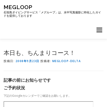
コ
MEGLOOP
ン
テ
石垣島ダイビングサービス「メグループ」は、水中写真撮影に特化したガイ
ドを提供しております
ン
ツ
へ
メニュー
ス
キ
ッ
プ
TOP
ダイビング
ダイビングボート
本日も、ちんまりコース！
投稿日:
2008年9月23日
投稿者:
MEGLOOP-DELTA
ギャラリー
アクセス
ご予約・お問い合わせ
記事の前にお知らせです
ブログ
ご予約状況
下記のGoogleカレンダーでご確認をお願いします。