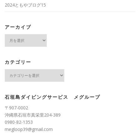
2024ともやブログ15
アーカイブ
ア
ー
カ
イ
ブ
カテゴリー
カ
テ
ゴ
リ
ー
石垣島ダイビングサービス メグループ
〒907-0002
沖縄県石垣市真栄里204-389
0980-82-1353
megloop39@gmail.com