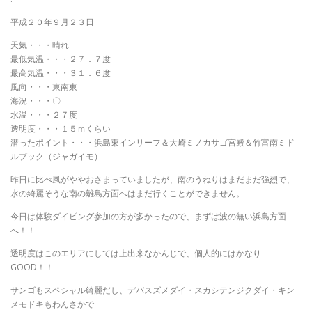
平成２０年９月２３日
天気・・・晴れ
最低気温・・・２７．７度
最高気温・・・３１．６度
風向・・・東南東
海況・・・〇
水温・・・２７度
透明度・・・１５ｍくらい
潜ったポイント・・・浜島東インリーフ＆大崎ミノカサゴ宮殿＆竹富南ミド
ルブック（ジャガイモ）
昨日に比べ風がややおさまっていましたが、南のうねりはまだまだ強烈で、
水の綺麗そうな南の離島方面へはまだ行くことができません。
今日は体験ダイビング参加の方が多かったので、まずは波の無い浜島方面
へ！！
透明度はこのエリアにしては上出来なかんじで、個人的にはかなり
GOOD！！
サンゴもスペシャル綺麗だし、デバスズメダイ・スカシテンジクダイ・キン
メモドキもわんさかで