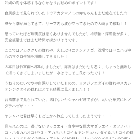
沖縄の海を体感するならかなりお勧めのポイントです！
台風前まで見られていたトウアカクマノミの赤ちゃんもまだ健在でした☆
昼から潮が満ちてきて、リーフ内も波が立ってきたので大崎まで移動！！
思っていたほど透明度は悪くありませんでしたが、堆積物・浮遊物が多く、
完全復活まではまだ時間が掛かりそうです。
ここではアカククリの群れや、久しぶりにチンアナゴ、浅場ではベニハゼ中
心のマクロ生物を堪能してきました！
３本目は竹富南へ移動しましたが、海況はまだかなり悪く、ちょっと無理し
て潜ってきてしまいましたが、水はそこそこ良かったです！
うねりのせいでやや白濁りしていたものの、ヨスジフエダイの群れやスカシ
テンジクダイの群れはとても綺麗に見えました！！
台風前まで見られていた、逃げないヤシャハゼ君ですが、元いた巣穴にヒメ
ダテハゼが・・・
ヤシャハゼ君は早くもどこかへ旅立ってしまったようです・・・
見られたのは、逃げないヤッコエイ・食事中な巨大マダラエイ・タツノハト
コ・ハダカハオコゼ×３・アカネハナゴイ＆キンギョハナダイ＆ハナゴイの群
れ・ノコギリダイの群れ・アカヒメジの群れ・リュウグウベラギンポのディ