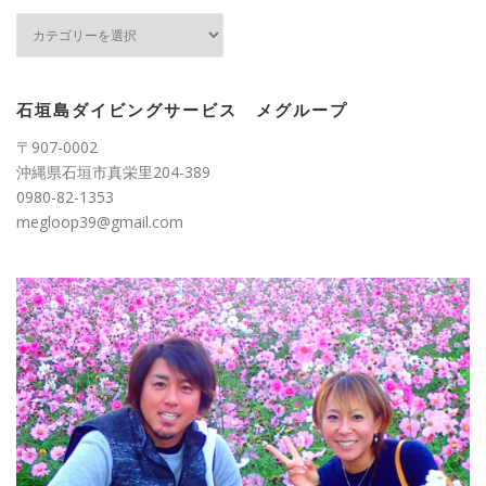
カ
テ
ゴ
リ
ー
石垣島ダイビングサービス メグループ
〒907-0002
沖縄県石垣市真栄里204-389
0980-82-1353
megloop39@gmail.com