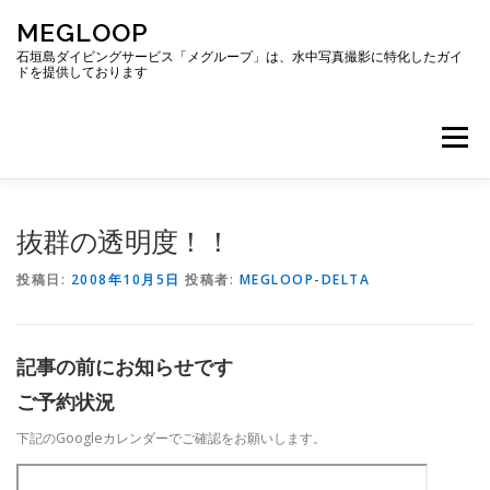
コ
MEGLOOP
ン
テ
石垣島ダイビングサービス「メグループ」は、水中写真撮影に特化したガイ
ドを提供しております
ン
ツ
へ
メニュー
ス
キ
ッ
プ
TOP
ダイビング
ダイビングボート
抜群の透明度！！
投稿日:
2008年10月5日
投稿者:
MEGLOOP-DELTA
ギャラリー
アクセス
ご予約・お問い合わせ
記事の前にお知らせです
ブログ
ご予約状況
下記のGoogleカレンダーでご確認をお願いします。