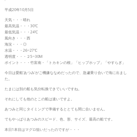
平成20年10月5日
天気・・・晴れ
最高気温・・・30℃
最低気温・・・24℃
風向き・・・西
海況・・・◎
水温・・・26~27℃
透明度・・・２5~30M
ポイント・・・竹富南・「トカキンの根」「ヒップホップ」「やすらぎ」
今日は愛船‘あつみ’がご機嫌ななめだったので、急遽乗り合いで海に出まし
た。
たまには別の船も気分転換できていいですね。
それにしても他のとこの船は速いですよ。
あつみと同じタイミングで準備するととても間に合いません。
でもやっぱりあつみのスピード、色、形、サイズ、最高の船です。
本日1本目はマグロ狙いだったのですが・・・