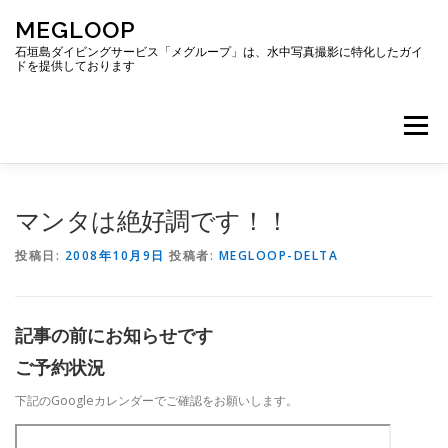
コ
MEGLOOP
ン
テ
石垣島ダイビングサービス「メグループ」は、水中写真撮影に特化したガイ
ドを提供しております
ン
ツ
へ
メニュー
ス
キ
ッ
プ
TOP
ダイビング
ダイビングボート
マンタは絶好調です！！
投稿日:
2008年10月9日
投稿者:
MEGLOOP-DELTA
ギャラリー
アクセス
ご予約・お問い合わせ
記事の前にお知らせです
ブログ
ご予約状況
下記のGoogleカレンダーでご確認をお願いします。