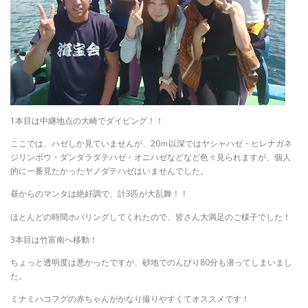
1本目は中継地点の大崎でダイビング！！
ここでは、ハゼしか見ていませんが、20ｍ以深ではヤシャハゼ・ヒレナガネ
ジリンボウ・ダンダラダテハゼ・オニハゼなどなど色々見られますが、個人
的に一番見たかったヤノダテハゼはいませんでした。
昼からのマンタは絶好調で、計3匹が大乱舞！！
ほとんどの時間ホバリングしてくれたので、皆さん大満足のご様子でした！
3本目は竹富南へ移動！
ちょっと透明度は悪かったですが、砂地でのんびり80分も潜ってしまいまし
た。
ミナミハコフグの赤ちゃんがかなり撮りやすくてオススメです！