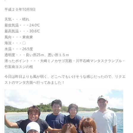
平成２０年10月9日
天気・・・晴れ
最低気温・・・24.0℃
最高気温・・・30.6℃
風向・・・東南東
海況・・・〇
水温・・・26.5度
透明度・・・良い所25ｍ、悪い所１５ｍ
潜ったポイント・・・大崎ミノカサゴ宮殿・川平石崎マンタスクランブル・
竹富南ヨスジの根
今日は昨日よりも風が弱く、どこへでもいけそうな感じだったので、リクエ
ストのマンタ方面へ行ってみました！