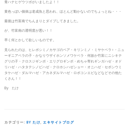
青ハナヒゲウツボがいましたよ！！
黄色っぽい個体は老成魚と思われ、ほとんど動かないのでちょっとね・・・
最後は竹富南でちんまりとダイブしてきました。
が、竹富南の透明度が悪い！！
早く何とかして欲しいものです。
見られたのは、ヒレボシミノカサゴのペア・キリンミノ・ミヤケベラ♀・ニュ
ーギニアベラの子・かなりウザイホンソメワケベラ・何故か竹富にニシキテ
グリの子・クロスジギンポ・エリグロギンポ・めちゃ寄れギンガハゼ・オド
リハゼ・ハタタテシノビハゼ・クロホシハゼショー・オニハゼ・セボシウミ
タケハゼ・ダルマハゼ・アカネダルマハゼ・ロボコンエビなどなどその他た
くさん！！
By たけ
カテゴリー:
BY たけ
,
エキサイトブログ