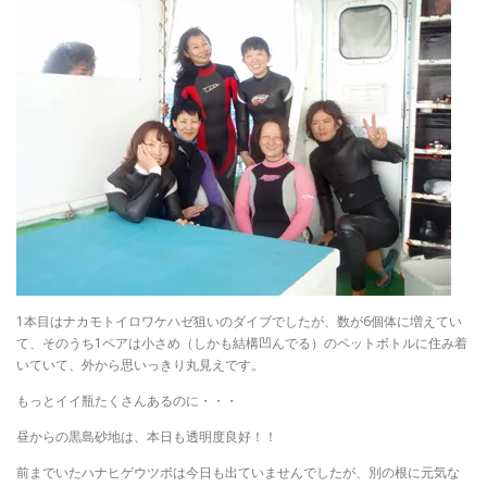
1本目はナカモトイロワケハゼ狙いのダイブでしたが、数が6個体に増えてい
て、そのうち1ペアは小さめ（しかも結構凹んでる）のペットボトルに住み着
いていて、外から思いっきり丸見えです。
もっとイイ瓶たくさんあるのに・・・
昼からの黒島砂地は、本日も透明度良好！！
前までいたハナヒゲウツボは今日も出ていませんでしたが、別の根に元気な