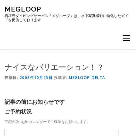
コ
MEGLOOP
ン
テ
石垣島ダイビングサービス「メグループ」は、水中写真撮影に特化したガイ
ドを提供しております
ン
ツ
へ
メニュー
ス
キ
ッ
プ
TOP
ダイビング
ダイビングボート
ナイスなバリエーション！？
投稿日:
2008年10月25日
投稿者:
MEGLOOP-DELTA
ギャラリー
アクセス
ご予約・お問い合わせ
記事の前にお知らせです
ブログ
ご予約状況
下記のGoogleカレンダーでご確認をお願いします。