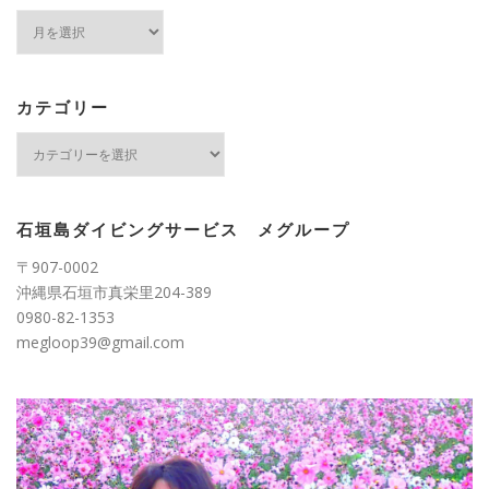
ア
ー
カ
イ
ブ
カテゴリー
カ
テ
ゴ
リ
ー
石垣島ダイビングサービス メグループ
〒907-0002
沖縄県石垣市真栄里204-389
0980-82-1353
megloop39@gmail.com