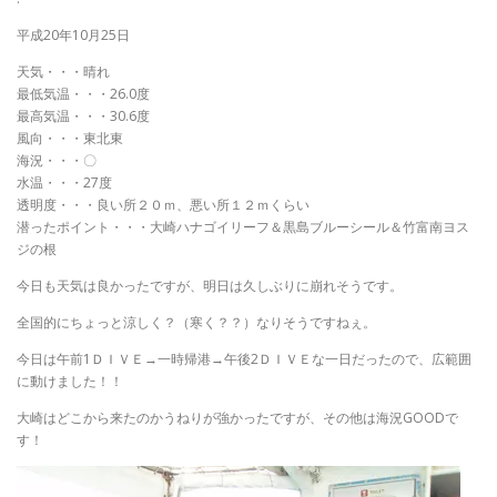
平成20年10月25日
天気・・・晴れ
最低気温・・・26.0度
最高気温・・・30.6度
風向・・・東北東
海況・・・〇
水温・・・27度
透明度・・・良い所２０ｍ、悪い所１２ｍくらい
潜ったポイント・・・大崎ハナゴイリーフ＆黒島ブルーシール＆竹富南ヨス
ジの根
今日も天気は良かったですが、明日は久しぶりに崩れそうです。
全国的にちょっと涼しく？（寒く？？）なりそうですねぇ。
今日は午前1ＤＩＶＥ→一時帰港→午後2ＤＩＶＥな一日だったので、広範囲
に動けました！！
大崎はどこから来たのかうねりが強かったですが、その他は海況GOODで
す！