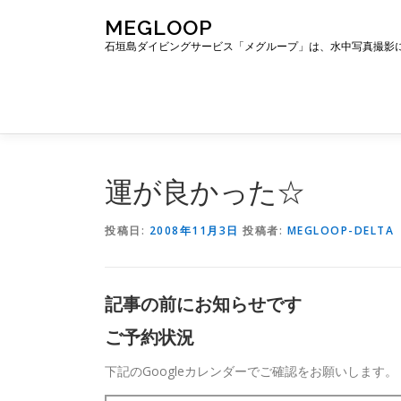
コ
MEGLOOP
ン
石垣島ダイビングサービス「メグループ」は、水中写真撮影
テ
ン
ツ
へ
ス
キ
ッ
運が良かった☆
プ
投稿日:
2008年11月3日
投稿者:
MEGLOOP-DELTA
記事の前にお知らせです
ご予約状況
下記のGoogleカレンダーでご確認をお願いします。