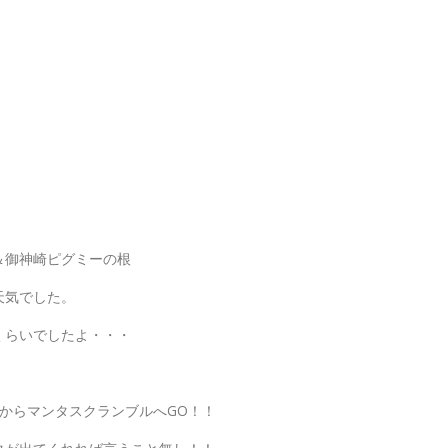
＆御神崎ピグミーの根
天気でした。
くらいでしたよ・・・
からマンタスクランブルへGO！！