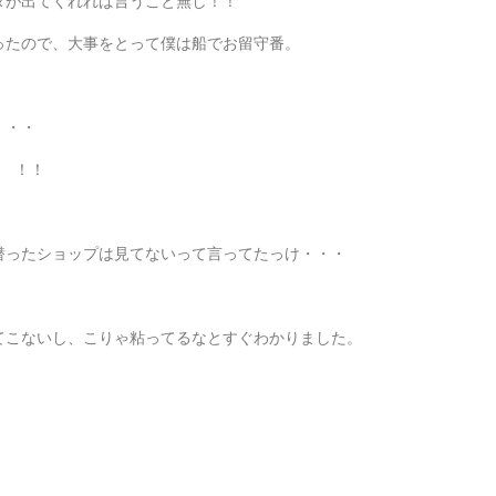
タが出てくれれば言うこと無し！！
ったので、大事をとって僕は船でお留守番。
・・・
 ！！
潜ったショップは見てないって言ってたっけ・・・
てこないし、こりゃ粘ってるなとすぐわかりました。