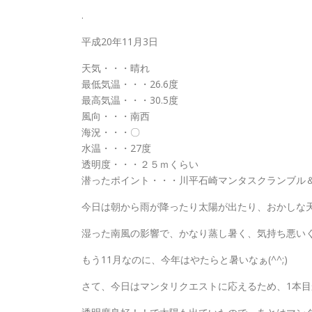
.
平成20年11月3日
天気・・・晴れ
最低気温・・・26.6度
最高気温・・・30.5度
風向・・・南西
海況・・・〇
水温・・・27度
透明度・・・２５ｍくらい
潜ったポイント・・・川平石崎マンタスクランブル
今日は朝から雨が降ったり太陽が出たり、おかしな
湿った南風の影響で、かなり蒸し暑く、気持ち悪い
もう11月なのに、今年はやたらと暑いなぁ(^^;)
さて、今日はマンタリクエストに応えるため、1本目