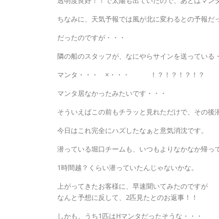
透明度良好！！で太陽も出ていたので、あとはマン
ちなみに、天気予報では風が北に変わるとの予報だ
だったのですが・・・
隣の船のスタッフが、なにやらサインを送っている
マンタ・・・ ×・・・ ！？！？！？！？
マンタ居なかったみたいです・・・
そういえばこの前もチラッと見れただけで、その後
今日はこれ完全にハズしたなぁと意気消沈です。
潜っている堀口チームも、いつもよりなかなか帰っ
1時間越？くらい潜っていたんじゃないかな。
上がってきたお客様に、早速聞いてみたのですが
なんと予想に反して、2匹見たとのお返事！！
しかも、うち1匹はHマンタだったそうな・・・