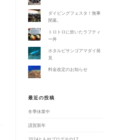
ダイビングフェスタ！無事
閉幕。
トロトロに炊いたラフティ
ー丼
ホタルビサンゴアマダイ発
見
料金改定のお知らせ
最近の投稿
冬季休業中
謹賀新年
2024ともやブログその17