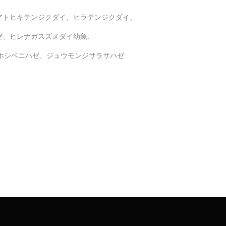
アトヒキテンジクダイ、ヒラテンジクダイ、
ゼ、ヒレナガスズメダイ幼魚、
ホシベニハゼ、ジュウモンジサラサハゼ