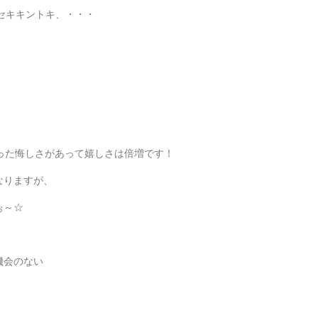
セキキントキ、・・・
った悔しさがあって嬉しさは倍増です！
なりますが、
ぉ～☆
機会のない