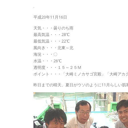
.
平成20年11月16日
天気・・・曇りのち雨
最高気温・・・28℃
最低気温・・・22℃
風向き・・・北東～北
海況・・・〇
水温・・・26℃
透明度・・・１５～２５M
ポイント・・・「大崎ミノカサゴ宮殿」「大崎アカク
昨日までの晴天、夏日がウソのように11月らしい肌