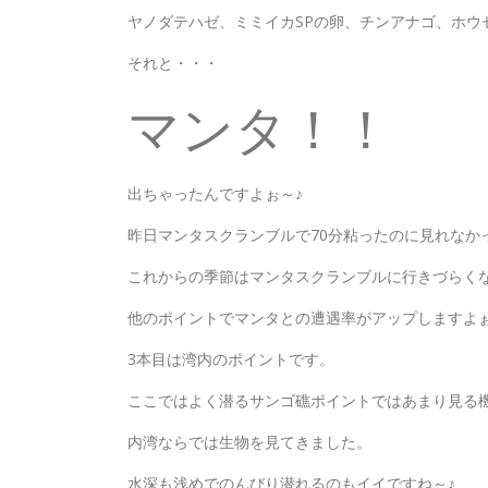
ヤノダテハゼ、ミミイカSPの卵、チンアナゴ、ホウ
それと・・・
マンタ！！
出ちゃったんですよぉ～♪
昨日マンタスクランブルで70分粘ったのに見れなか
これからの季節はマンタスクランブルに行きづらく
他のポイントでマンタとの遭遇率がアップしますよ
3本目は湾内のポイントです。
ここではよく潜るサンゴ礁ポイントではあまり見る
内湾ならでは生物を見てきました。
水深も浅めでのんびり潜れるのもイイですね～♪