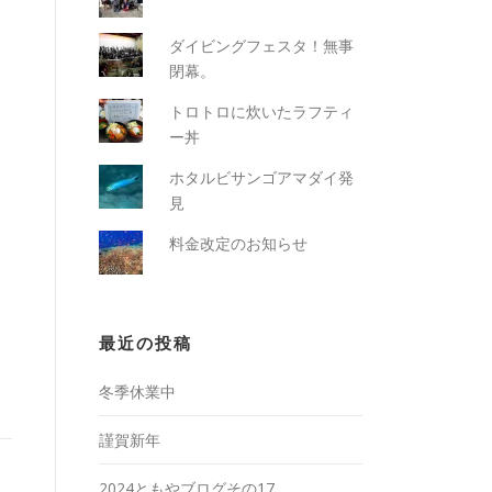
ダイビングフェスタ！無事
閉幕。
トロトロに炊いたラフティ
ー丼
ホタルビサンゴアマダイ発
見
料金改定のお知らせ
最近の投稿
冬季休業中
謹賀新年
2024ともやブログその17