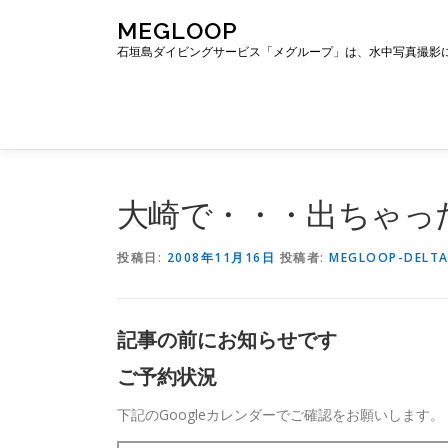
コ
MEGLOOP
ン
石垣島ダイビングサービス「メグループ」は、水中写真撮影
テ
ン
ツ
へ
ス
キ
ッ
大崎で・・・出ちゃっ
プ
投稿日:
2008年11月16日
投稿者:
MEGLOOP-DELT
記事の前にお知らせです
ご予約状況
下記のGoogleカレンダーでご確認をお願いします。