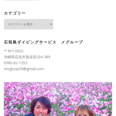
カ
イ
ブ
カテゴリー
カ
テ
ゴ
リ
ー
石垣島ダイビングサービス メグループ
〒907-0002
沖縄県石垣市真栄里204-389
0980-82-1353
megloop39@gmail.com