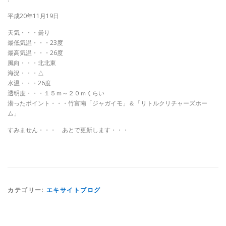
平成20年11月19日
天気・・・曇り
最低気温・・・23度
最高気温・・・26度
風向・・・北北東
海況・・・△
水温・・・26度
透明度・・・１５ｍ～２０ｍくらい
潜ったポイント・・・竹富南「ジャガイモ」＆「リトルクリチャーズホー
ム」
すみません・・・ あとで更新します・・・
カテゴリー:
エキサイトブログ