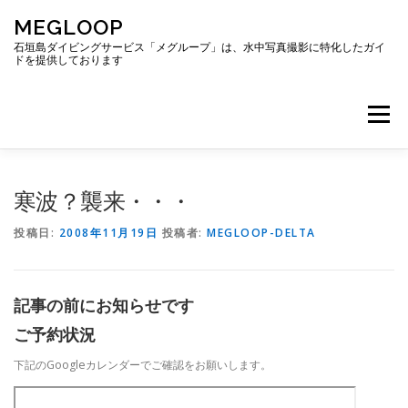
コ
MEGLOOP
ン
テ
石垣島ダイビングサービス「メグループ」は、水中写真撮影に特化したガイ
ドを提供しております
ン
ツ
へ
メニュー
ス
キ
ッ
プ
TOP
ダイビング
ダイビングボート
寒波？襲来・・・
投稿日:
2008年11月19日
投稿者:
MEGLOOP-DELTA
ギャラリー
アクセス
ご予約・お問い合わせ
記事の前にお知らせです
ブログ
ご予約状況
下記のGoogleカレンダーでご確認をお願いします。