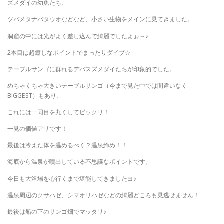
ズメダイの幼魚たち、
ツバメタナバタウオなどなど、小さい生物をメインに見てきました。
洞窟の中には光がよく差し込んで綺麗でしたよぉ～♪
2本目は超癒しなポイントでまったりダイブ☆
テーブルサンゴに群れるデバスズメダイたちが印象的でした。
めちゃくちゃ大きいテーブルサンゴ（今まで見た中では間違いなく
BIGGEST）もあり、
これには一同目を丸くしてビックリ！
一見の価値アリです！
最後は冷えた体を温めるべく？温泉締め！！
海底から温泉が噴出している不思議なポイントです。
今日も大浴場を心行くまで堪能してきましたヨ♪
温泉周辺のクサハゼ、シマオリハゼなどの綺麗どころも見逃せません！
最後は船の下のサンゴ畑でマッタリ♪