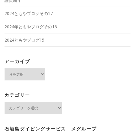
謹賀新年
2024ともやブログその17
2024年ともやブログその16
2024ともやブログ15
アーカイブ
ア
ー
カ
イ
ブ
カテゴリー
カ
テ
ゴ
リ
ー
石垣島ダイビングサービス メグループ