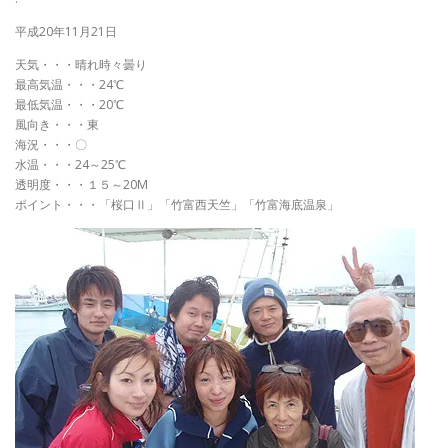
平成20年11月21日
天気・・・晴れ時々曇り
最高気温・・・24℃
最低気温・・・20℃
風向き・・・東
海況・・・〇
水温・・・24～25℃
透明度・・・１５～20M
ポイント・・・「桜口Ⅱ」「竹富西天竺」「竹富海底温泉」