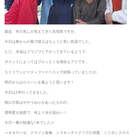
最近、冬の兆しが見えてきた石垣島ですが、
今日は東からの風で陸上はちょうど良い気温でした。
ただ、水温はジワジワと下がってきているようで、
ポイントによってはブルッとくる場合もアリです。
５ミリワンピース＋フードベストで頑張っていましたが、
明日からはロクハンを着ようと思います！
今日は3本行ってきました。
桜口方面はややうねりがあったものの、
透明度も抜群で、何より水が温かい！
今日一番の快適な1本でした☆
ハタタテハゼ、クマノミ各種、シマキンチャクフグの求愛、ミツボシクロス