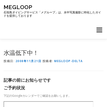
コ
MEGLOOP
ン
テ
石垣島ダイビングサービス「メグループ」は、水中写真撮影に特化したガイ
ドを提供しております
ン
ツ
へ
メニュー
ス
キ
ッ
プ
TOP
ダイビング
ダイビングボート
水温低下中！
投稿日:
2008年11月21日
投稿者:
MEGLOOP-DELTA
ギャラリー
アクセス
ご予約・お問い合わせ
記事の前にお知らせです
ブログ
ご予約状況
下記のGoogleカレンダーでご確認をお願いします。