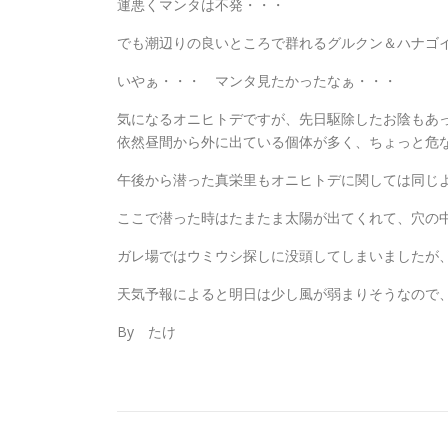
運悪くマンタは不発・・・
でも潮辺りの良いところで群れるグルクン＆ハナゴ
いやぁ・・・ マンタ見たかったなぁ・・・
気になるオニヒトデですが、先日駆除したお陰もあ
依然昼間から外に出ている個体が多く、ちょっと危
午後から潜った真栄里もオニヒトデに関しては同じ
ここで潜った時はたまたま太陽が出てくれて、穴の
ガレ場ではウミウシ探しに没頭してしまいましたが
天気予報によると明日は少し風が弱まりそうなので
By たけ