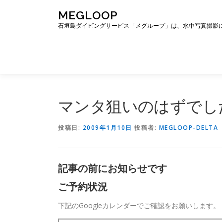
コ
MEGLOOP
ン
石垣島ダイビングサービス「メグループ」は、水中写真撮影
テ
ン
ツ
へ
ス
キ
ッ
マンタ狙いのはずでし
プ
投稿日:
2009年1月10日
投稿者:
MEGLOOP-DELTA
記事の前にお知らせです
ご予約状況
下記のGoogleカレンダーでご確認をお願いします。