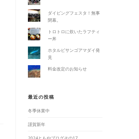
ダイビングフェスタ！無事
閉幕。
トロトロに炊いたラフティ
ー丼
ホタルビサンゴアマダイ発
見
料金改定のお知らせ
最近の投稿
冬季休業中
謹賀新年
2024ともやブログその17