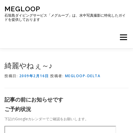
コ
MEGLOOP
ン
テ
石垣島ダイビングサービス「メグループ」は、水中写真撮影に特化したガイ
ドを提供しております
ン
ツ
へ
メニュー
ス
キ
ッ
プ
TOP
ダイビング
ダイビングボート
綺麗やねぇ～♪
投稿日:
2009年2月16日
投稿者:
MEGLOOP-DELTA
ギャラリー
アクセス
ご予約・お問い合わせ
記事の前にお知らせです
ブログ
ご予約状況
下記のGoogleカレンダーでご確認をお願いします。