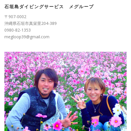
リ
ー
石垣島ダイビングサービス メグループ
〒907-0002
沖縄県石垣市真栄里204-389
0980-82-1353
megloop39@gmail.com