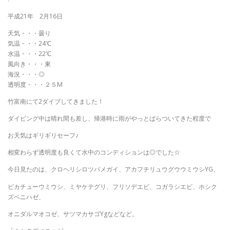
平成21年 2月16日
天気・・・曇り
気温・・・24℃
水温・・・22℃
風向き・・・東
海況・・・◎
透明度・・・２５M
竹富南にて2ダイブしてきました！
ダイビング中は晴れ間も差し、帰港時に雨がやっとぱらついてきた程度で
お天気はギリギリセーフ♪
相変わらず透明度も良くて水中のコンディションは◎でした☆
今日見たのは、クロヘリシロツバメガイ、アカフチリュウグウウミウシYG、
ピカチューウミウシ、ミヤケテグリ、フリソデエビ、コガラシエビ、ホシク
ズベニハゼ、
オニダルマオコゼ、サツマカサゴYgなどなど。