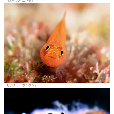
「ホシクズベニハゼ」
「ピカチューウミウシ」