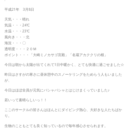
平成21年 3月8日
天気・・・晴れ
気温・・・24℃
水温・・・23℃
風向き・・・北
海況・・・〇
透明度・・・２０Ｍ
ポイント・・・「大崎ミノカサゴ宮殿」「名蔵アカククリの根」
今日は朝から太陽が出てくれて1日中暖かく、とても快適に過ごせました☆
昨日はさすがの寒さに昼休憩中のスノーケリングをためらう人もいました
が、
今日はほぼ全員が元気にバシャバシャとはじけまくっていました♪
若いって素晴らしいっ！！
ここのサークルの皆さんはほんとにダイビング熱心、大好きな人たちばか
り。
生物のこともとても良く知っているので毎年感心させられます。