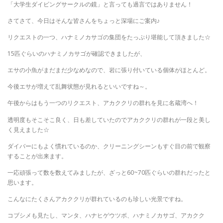
「大学生ダイビングサークルの鏡」と言っても過言ではありません！
さてさて、今日はそんな皆さんをちょっと深場にご案内♪
リクエストの一つ、ハナミノカサゴの集団をたっぷり堪能して頂きました☆
15匹ぐらいのハナミノカサゴが確認できましたが、
エサの小魚がまだまだ少なめなので、岩に張り付いている個体がほとんど。
今後エサが増えて乱舞状態が見れるといいですね～。
午後からはもう一つのリクエスト、アカククリの群れを見に名蔵湾へ！
透明度もそこそこ良く、日も差していたのでアカククリの群れが一段と美し
く見えました☆
ダイバーにもよく慣れているのか、クリーニングシーンもすぐ目の前で観察
することが出来ます。
一応頑張って数を数えてみましたが、ざっと60~70匹ぐらいの群れだったと
思います。
こんなにたくさんアカククリが群れているのも珍しい光景ですね。
コブシメも見たし、マンタ、ハナヒゲウツボ、ハナミノカサゴ、アカクク