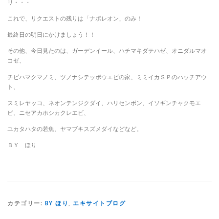
リ・・・
これで、リクエストの残りは「ナポレオン」のみ！
最終日の明日にかけましょう！！
その他、今日見たのは、ガーデンイール、ハチマキダテハゼ、オニダルマオ
コゼ、
チビハマクマノミ、ツノナシテッポウエビの家、ミミイカＳＰのハッチアウ
ト、
スミレヤッコ、ネオンテンジクダイ、ハリセンボン、イソギンチャクモエ
ビ、ニセアカホシカクレエビ、
ユカタハタの若魚、ヤマブキスズメダイなどなど。
ＢＹ ほり
カテゴリー:
BY ほり
,
エキサイトブログ