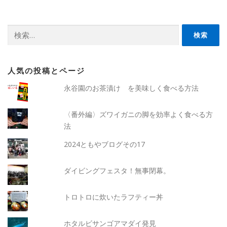
検
索:
人気の投稿とページ
永谷園のお茶漬け を美味しく食べる方法
〈番外編〉ズワイガニの脚を効率よく食べる方
法
2024ともやブログその17
ダイビングフェスタ！無事閉幕。
トロトロに炊いたラフティー丼
ホタルビサンゴアマダイ発見