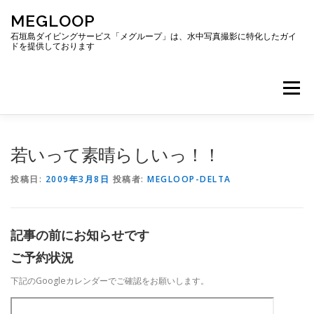
コ
MEGLOOP
ン
テ
石垣島ダイビングサービス「メグループ」は、水中写真撮影に特化したガイ
ドを提供しております
ン
ツ
へ
メニュー
ス
キ
ッ
プ
TOP
ダイビング
ダイビングボート
若いって素晴らしいっ！！
投稿日:
2009年3月8日
投稿者:
MEGLOOP-DELTA
ギャラリー
アクセス
ご予約・お問い合わせ
記事の前にお知らせです
ブログ
ご予約状況
下記のGoogleカレンダーでご確認をお願いします。