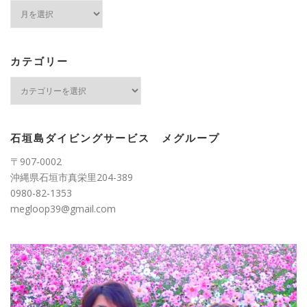
ア
ー
カ
イ
ブ
カテゴリー
カ
テ
ゴ
リ
ー
石垣島ダイビングサービス メグループ
〒907-0002
沖縄県石垣市真栄里204-389
0980-82-1353
megloop39@gmail.com