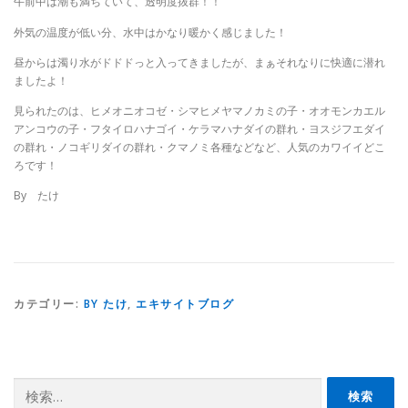
午前中は潮も満ちていて、透明度抜群！！
外気の温度が低い分、水中はかなり暖かく感じました！
昼からは濁り水がドドドっと入ってきましたが、まぁそれなりに快適に潜れ
ましたよ！
見られたのは、ヒメオニオコゼ・シマヒメヤマノカミの子・オオモンカエル
アンコウの子・フタイロハナゴイ・ケラマハナダイの群れ・ヨスジフエダイ
の群れ・ノコギリダイの群れ・クマノミ各種などなど、人気のカワイイどこ
ろです！
By たけ
カテゴリー:
BY たけ
,
エキサイトブログ
検
索: