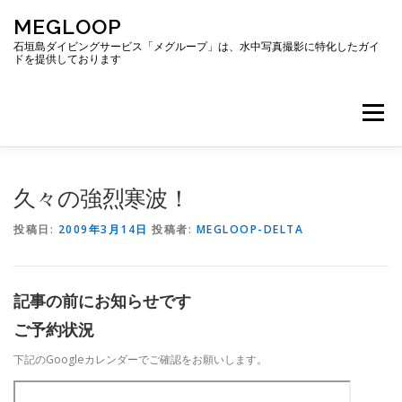
コ
MEGLOOP
ン
テ
石垣島ダイビングサービス「メグループ」は、水中写真撮影に特化したガイ
ドを提供しております
ン
ツ
へ
メニュー
ス
キ
ッ
プ
TOP
ダイビング
ダイビングボート
久々の強烈寒波！
投稿日:
2009年3月14日
投稿者:
MEGLOOP-DELTA
ギャラリー
アクセス
ご予約・お問い合わせ
記事の前にお知らせです
ブログ
ご予約状況
下記のGoogleカレンダーでご確認をお願いします。