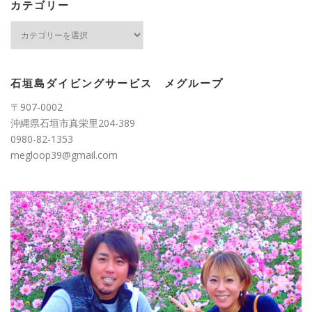
ブ
カテゴリー
カ
テ
ゴ
リ
ー
石垣島ダイビングサービス メグループ
〒907-0002
沖縄県石垣市真栄里204-389
0980-82-1353
megloop39@gmail.com