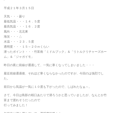
平成２１年３月１５日
天気・・・曇り
最低気温・・・１４．５度
最高気温・・・１６．２度
風向・・・北北東
海況・・・△
水温・・・２３．５度
透明度・・・１５～２０ｍくらい
潜ったポイント・・・竹富南「ミドルブック」＆「リトルクリチャーズホー
ム」＆「ジャガイモ」
昨日の夜に前線が通過して、一気に寒くなってしまいました・・・
最近前線通過後、それほど寒くならなかったのですが、今回のは強烈でし
た。
前日から気温が一気に１０度も下がったので、しばれたなぁ～。
さて、今日は島影の桜口あたりで潜ろうかと思っていましたが、なんとか竹
富まで渡れそうだったので
行ってみました！