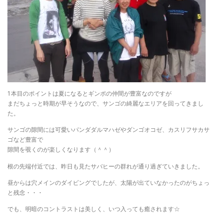
1本目のポイントは夏になるとギンポの仲間が豊富なのですが
まだちょっと時期が早そうなので、サンゴの綺麗なエリアを回ってきまし
た。
サンゴの隙間には可愛いパンダダルマハゼやダンゴオコゼ、カスリフサカサ
ゴなど豊富で
隙間を覗くのが楽しくなります（＾＾）
根の先端付近では、昨日も見たサバヒーの群れが通り過ぎていきました。
昼からは穴メインのダイビングでしたが、太陽が出ていなかったのがちょっ
と残念・・・
でも、明暗のコントラストは美しく、いつ入っても癒されます☆