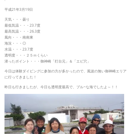
平成21年3月19日
天気・・・曇り
最低気温・・・23.7度
最高気温・・・26.3度
風向・・・南南東
海況・・・◎
水温・・・23.7度
透明度・・・２５ｍくらい
潜ったポイント・・・御神崎「灯台元」＆「エビ穴」
今日は体験ダイビングに参加の方が多かったので、風波の無い御神崎エリア
に行ってきました！
昨日も行きましたが、今日も透明度最高で、ブル~な海でしたよ～！！