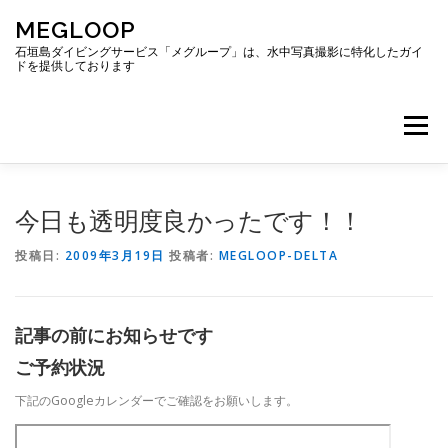
コ
MEGLOOP
ン
テ
石垣島ダイビングサービス「メグループ」は、水中写真撮影に特化したガイ
ドを提供しております
ン
ツ
へ
メニュー
ス
キ
ッ
プ
TOP
ダイビング
ダイビングボート
今日も透明度良かったです！！
投稿日:
2009年3月19日
投稿者:
MEGLOOP-DELTA
ギャラリー
アクセス
ご予約・お問い合わせ
記事の前にお知らせです
ブログ
ご予約状況
下記のGoogleカレンダーでご確認をお願いします。