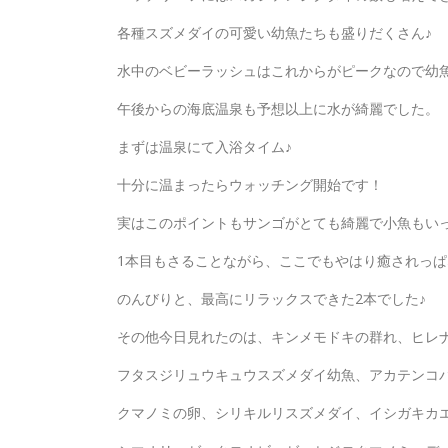
各種スズメダイの可愛い幼魚たちも盛りだくさん♪
水中のベビーラッシュはこれからがピークなので幼
午後からの海底温泉も予想以上に水が綺麗でした。
まずは温泉にて入浴タイム♪
十分に温まったらウォッチング開始です！
実はこのポイントもサンゴがとても綺麗で小魚もい
1本目もさることながら、ここでもやはり癒されっ
のんびりと、最高にリラックスできた2本でした♪
その他今日見れたのは、キンメモドキの群れ、ヒレ
フタスジリュウキュウスズメダイ幼魚、アカテンコ
クマノミの卵、シリキルリスズメダイ、イシガキカエ