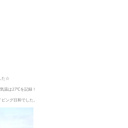
」
した☆
気温は27℃を記録！
イビング日和でした。