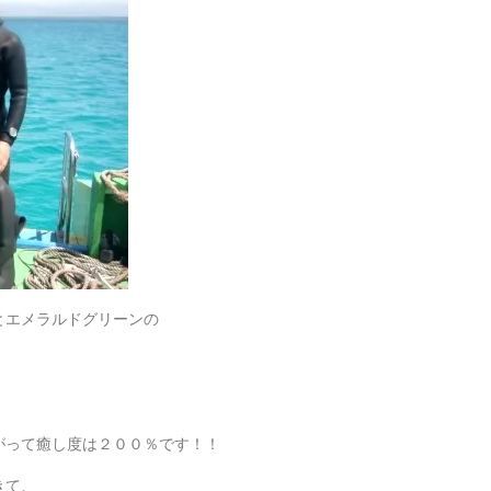
とエメラルドグリーンの
がって癒し度は２００％です！！
きて、