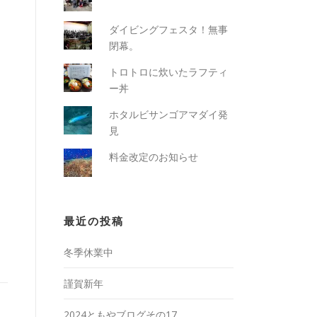
ダイビングフェスタ！無事
閉幕。
トロトロに炊いたラフティ
ー丼
ホタルビサンゴアマダイ発
見
料金改定のお知らせ
最近の投稿
冬季休業中
謹賀新年
2024ともやブログその17