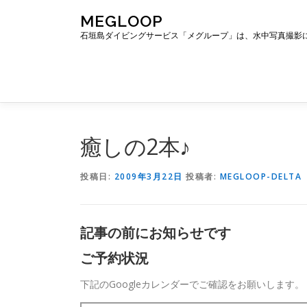
コ
MEGLOOP
ン
石垣島ダイビングサービス「メグループ」は、水中写真撮影
テ
ン
ツ
へ
ス
キ
ッ
癒しの2本♪
プ
投稿日:
2009年3月22日
投稿者:
MEGLOOP-DELTA
記事の前にお知らせです
ご予約状況
下記のGoogleカレンダーでご確認をお願いします。