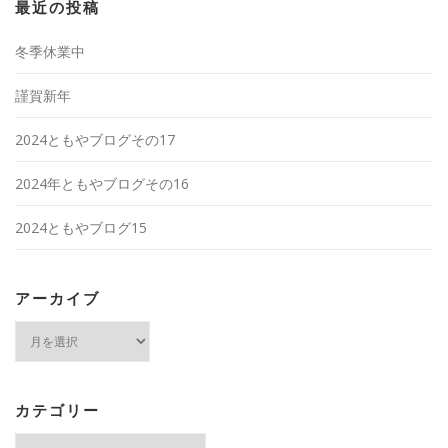
最近の投稿
冬季休業中
謹賀新年
2024ともやブログその17
2024年ともやブログその16
2024ともやブログ15
アーカイブ
ア
ー
カ
イ
ブ
カテゴリー
カ