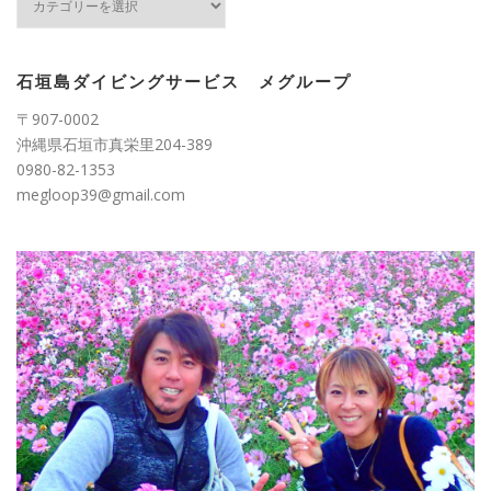
テ
ゴ
リ
ー
石垣島ダイビングサービス メグループ
〒907-0002
沖縄県石垣市真栄里204-389
0980-82-1353
megloop39@gmail.com