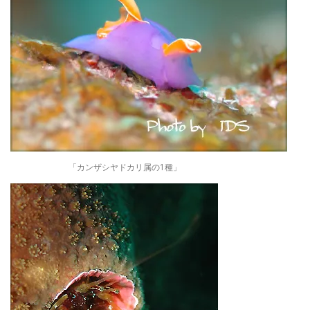
「カンザシヤドカリ属の1種」