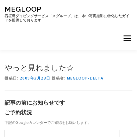
コ
MEGLOOP
ン
テ
石垣島ダイビングサービス「メグループ」は、水中写真撮影に特化したガイ
ドを提供しております
ン
ツ
へ
メニュー
ス
キ
ッ
プ
TOP
ダイビング
ダイビングボート
やっと見れました☆
投稿日:
2009年3月23日
投稿者:
MEGLOOP-DELTA
ギャラリー
アクセス
ご予約・お問い合わせ
記事の前にお知らせです
ブログ
ご予約状況
下記のGoogleカレンダーでご確認をお願いします。