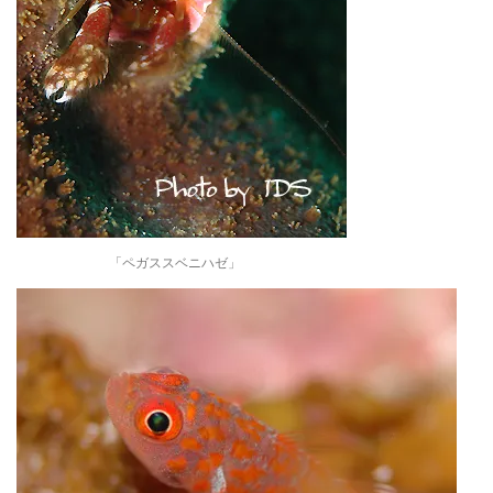
「ペガススベニハゼ」