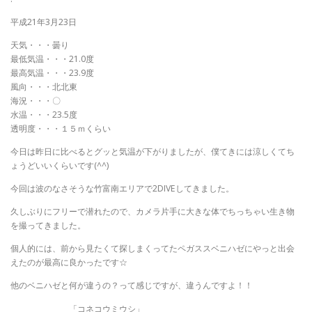
平成21年3月23日
天気・・・曇り
最低気温・・・21.0度
最高気温・・・23.9度
風向・・・北北東
海況・・・〇
水温・・・23.5度
透明度・・・１５ｍくらい
今日は昨日に比べるとグッと気温が下がりましたが、僕てきには涼しくてち
ょうどいいくらいです(^^)
今回は波のなさそうな竹富南エリアで2DIVEしてきました。
久しぶりにフリーで潜れたので、カメラ片手に大きな体でちっちゃい生き物
を撮ってきました。
個人的には、前から見たくて探しまくってたペガススベニハゼにやっと出会
えたのが最高に良かったです☆
他のベニハゼと何が違うの？って感じですが、違うんですよ！！
「コネコウミウシ」