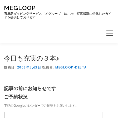
コ
MEGLOOP
ン
テ
石垣島ダイビングサービス「メグループ」は、水中写真撮影に特化したガイ
ドを提供しております
ン
ツ
へ
メニュー
ス
キ
ッ
プ
TOP
ダイビング
ダイビングボート
今日も充実の３本♪
投稿日:
2009年5月3日
投稿者:
MEGLOOP-DELTA
ギャラリー
アクセス
ご予約・お問い合わせ
記事の前にお知らせです
ブログ
ご予約状況
下記のGoogleカレンダーでご確認をお願いします。