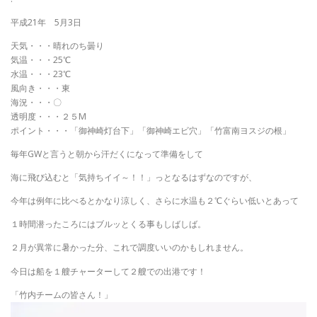
平成21年 5月3日
天気・・・晴れのち曇り
気温・・・25℃
水温・・・23℃
風向き・・・東
海況・・・〇
透明度・・・２５M
ポイント・・・「御神崎灯台下」「御神崎エビ穴」「竹富南ヨスジの根」
毎年GWと言うと朝から汗だくになって準備をして
海に飛び込むと「気持ちイイ～！！」っとなるはずなのですが、
今年は例年に比べるとかなり涼しく、さらに水温も２℃ぐらい低いとあって
１時間潜ったころにはブルッとくる事もしばしば。
２月が異常に暑かった分、これで調度いいのかもしれません。
今日は船を１艘チャーターして２艘での出港です！
「竹内チームの皆さん！」