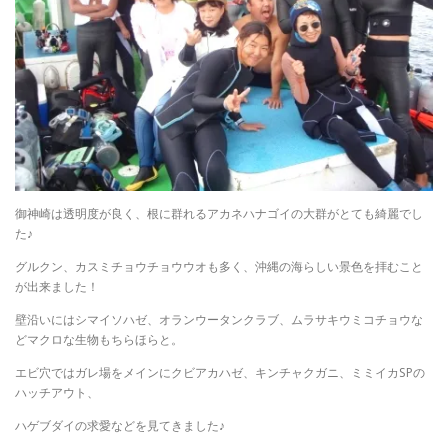
御神崎は透明度が良く、根に群れるアカネハナゴイの大群がとても綺麗でし
た♪
グルクン、カスミチョウチョウウオも多く、沖縄の海らしい景色を拝むこと
が出来ました！
壁沿いにはシマイソハゼ、オランウータンクラブ、ムラサキウミコチョウな
どマクロな生物もちらほらと。
エビ穴ではガレ場をメインにクビアカハゼ、キンチャクガニ、ミミイカSPの
ハッチアウト、
ハゲブダイの求愛などを見てきました♪