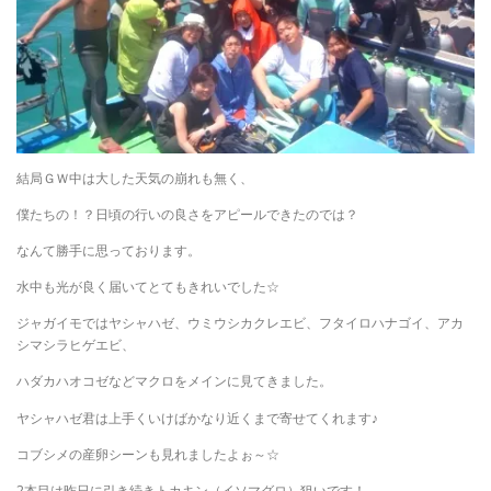
結局ＧＷ中は大した天気の崩れも無く、
僕たちの！？日頃の行いの良さをアピールできたのでは？
なんて勝手に思っております。
水中も光が良く届いてとてもきれいでした☆
ジャガイモではヤシャハゼ、ウミウシカクレエビ、フタイロハナゴイ、アカ
シマシラヒゲエビ、
ハダカハオコゼなどマクロをメインに見てきました。
ヤシャハゼ君は上手くいけばかなり近くまで寄せてくれます♪
コブシメの産卵シーンも見れましたよぉ～☆
2本目は昨日に引き続きトカキン（イソマグロ）狙いです！