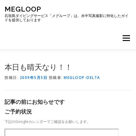
コ
MEGLOOP
ン
テ
石垣島ダイビングサービス「メグループ」は、水中写真撮影に特化したガイ
ドを提供しております
ン
ツ
へ
メニュー
ス
キ
ッ
プ
TOP
ダイビング
ダイビングボート
本日も晴天なり！！
投稿日:
2009年5月5日
投稿者:
MEGLOOP-DELTA
ギャラリー
アクセス
ご予約・お問い合わせ
記事の前にお知らせです
ブログ
ご予約状況
下記のGoogleカレンダーでご確認をお願いします。