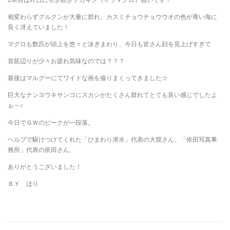
相変わらずグルクンが大量に群れ、カスミチョウチョウウオの色が青い海に
良く冴えていました！
マグロも数匹が頭上を悠々と泳ぎまわり、今日も皆さん顔を見上げすぎて
首筋辺りが少々お疲れ気味なのでは？？？
最後はマルグーにてワイドな画を撮りまくってきました☆
巨大なナンヨウキサンゴにスカシがたくさん群れてとても良い感じでしたよ
ぉ～♪
今日でＧＷのピークが一段落。
ヘルプで駆けつけてくれた「ひまわり潜水」代表の大窟さん、「依田写真事
務所」代表の依田さん、
ありがとうございました！
ＢＹ ほり