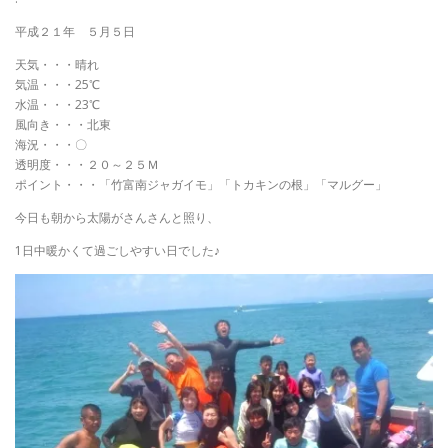
平成２１年 ５月５日
天気・・・晴れ
気温・・・25℃
水温・・・23℃
風向き・・・北東
海況・・・〇
透明度・・・２０～２５Ｍ
ポイント・・・「竹富南ジャガイモ」「トカキンの根」「マルグー」
今日も朝から太陽がさんさんと照り、
1日中暖かくて過ごしやすい日でした♪