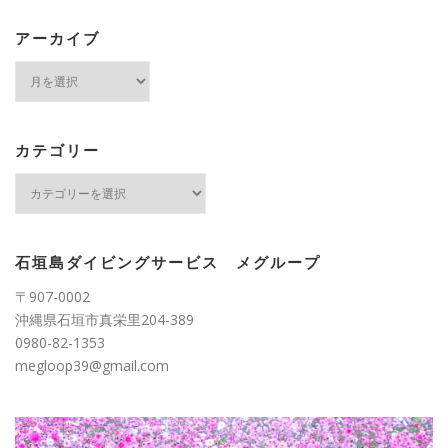
アーカイブ
ア
ー
カ
イ
ブ
カテゴリー
カ
テ
ゴ
リ
ー
石垣島ダイビングサービス メグループ
〒907-0002
沖縄県石垣市真栄里204-389
0980-82-1353
megloop39@gmail.com