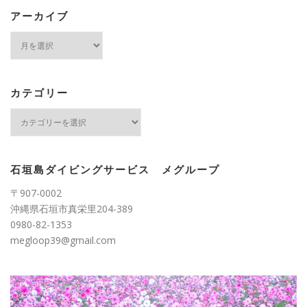
アーカイブ
ア
ー
カ
イ
ブ
カテゴリー
カ
テ
ゴ
リ
ー
石垣島ダイビングサービス メグループ
〒907-0002
沖縄県石垣市真栄里204-389
0980-82-1353
megloop39@gmail.com