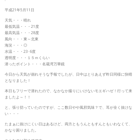
平成21年5月11日
天気・・・晴れ
最低気温・・・21度
最高気温・・・28度
風向・・・東～北東
海況・・・◎
水温・・・23･6度
透明度・・・１５ｍくらい
潜ったポイント・・・名蔵湾万華鏡
今日から天気が崩れそうな予報でしたが、日中はとりあえず昨日同様に快晴
となりました！
本日もフリーで潜れたので、なかなか撮りにいけないモエギハゼ！行って来
ましたよ～！！
と、張り切っていたのですが、ここ数日やや風邪気味？で、耳が全く抜けな
い・・・
たまぁに抜けにくい日はあるけど、両方ともうんともすんともいわなくて、
かなり困りました。