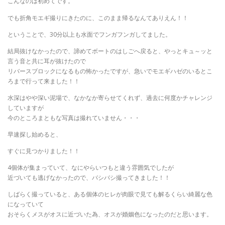
こんなのは初めてです。
でも折角モエギ撮りにきたのに、このまま帰るなんてありえん！！
ということで、30分以上も水面でフンガフンガしてました。
結局抜けなかったので、諦めてボートのはしごへ戻ると、やっとキュ～ッと
言う音と共に耳が抜けたので
リバースブロックになるもの怖かったですが、急いでモエギハゼのいるとこ
ろまで行って来ました！！
水深はやや深い泥場で、なかなか寄らせてくれず、過去に何度かチャレンジ
していますが
今のところまともな写真は撮れていません・・・
早速探し始めると、
すぐに見つかりました！！
4個体が集まっていて、なにやらいつもと違う雰囲気でしたが
近づいても逃げなかったので、バシバシ撮ってきました！！
しばらく撮っていると、ある個体のヒレが肉眼で見ても解るくらい綺麗な色
になっていて
おそらくメスがオスに近づいた為、オスが婚姻色になったのだと思います。