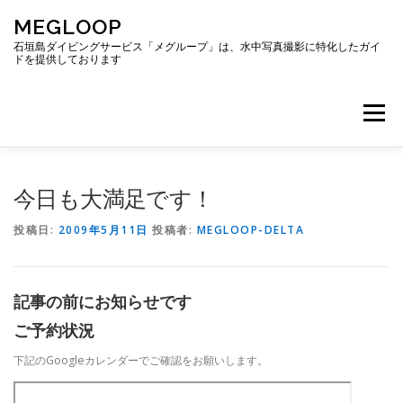
コ
MEGLOOP
ン
テ
石垣島ダイビングサービス「メグループ」は、水中写真撮影に特化したガイ
ドを提供しております
ン
ツ
へ
メニュー
ス
キ
ッ
プ
TOP
ダイビング
ダイビングボート
今日も大満足です！
投稿日:
2009年5月11日
投稿者:
MEGLOOP-DELTA
ギャラリー
アクセス
ご予約・お問い合わせ
記事の前にお知らせです
ブログ
ご予約状況
下記のGoogleカレンダーでご確認をお願いします。