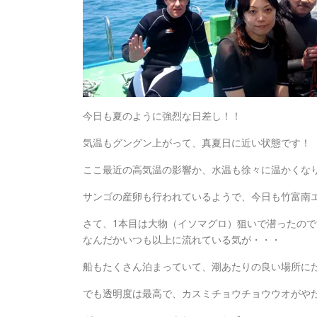
今日も夏のように強烈な日差し！！
気温もグングン上がって、真夏日に近い状態です！
ここ最近の高気温の影響か、水温も徐々に温かくな
サンゴの産卵も行われているようで、今日も竹富南
さて、1本目は大物（イソマグロ）狙いで潜ったので
なんだかいつも以上に流れている気が・・・
船もたくさん泊まっていて、潮あたりの良い場所に
でも透明度は最高で、カスミチョウチョウウオがや