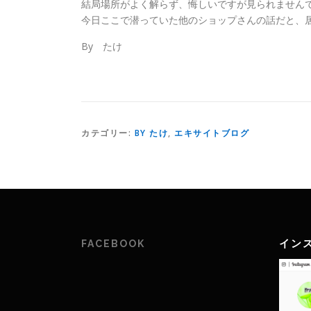
結局場所がよく解らず、悔しいですが見られません
今日ここで潜っていた他のショップさんの話だと、
By たけ
カテゴリー:
BY たけ
,
エキサイトブログ
イン
FACEBOOK