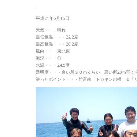
.
平成21年5月15日
天気・・・晴れ
最低気温・・・22.2度
最高気温・・・28.2度
風向・・・東北東
海況・・・◎
水温・・・24.5度
透明度・・・良い所３０ｍくらい、悪い所20ｍ弱く
潜ったポイント・・・竹富南「トカキンの根」＆「