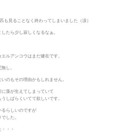
1匹も見ることなく終わってしまいました（涙）
としたら少し寂しくなるなぁ。
カエルアンコウはまだ健在です。
配無し。
ないのもその理由かもしれません。
所に藻が生えてしまっていて
もうしばらくいてて欲しいです。
いるらしいのですが
りでした。
た・・・