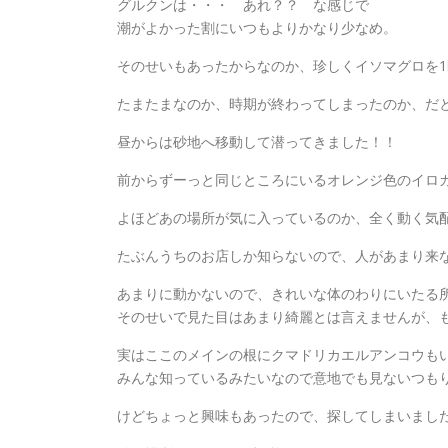
グルクンは・・・ あれ？？ な感じで
潮がよかった割にいつもよりかなり少なめ。
そのせいもあったからなのか、珍しくイソマグロを
たまたまなのか、時期が終わってしまったのか、だ
昼からは砂地へ移動して潜ってきました！！
前からずーっと同じところにいるオレンジ色のイロ
よほどあの場所が気に入っているのか、全く動く気
たぶんうちのお店しか知らないので、人があまり来
あまりに動かないので、きれいな体のわりにいたる
そのせいで見た目はあまり綺麗とは言えませんが、
実はここのメインの根にクマドリカエルアンコウも
みんな知っているみたいなので意地でも見ないつも
けどちょっと興味もあったので、探してしまいまし