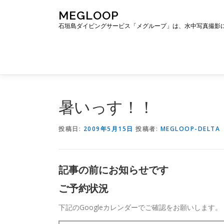
コ
MEGLOOP
ン
石垣島ダイビングサービス「メグループ」は、水中写真撮影
テ
ン
ツ
へ
ス
キ
ッ
暑いっす！！
プ
投稿日:
2009年5月15日
投稿者:
MEGLOOP-DELTA
記事の前にお知らせです
ご予約状況
下記のGoogleカレンダーでご確認をお願いします。