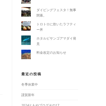
ダイビングフェスタ！無事
閉幕。
トロトロに炊いたラフティ
ー丼
ホタルビサンゴアマダイ発
見
料金改定のお知らせ
最近の投稿
冬季休業中
謹賀新年
2024ともやブログその17