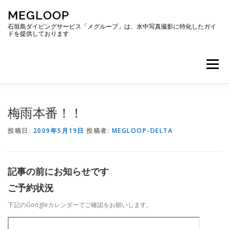
コ
MEGLOOP
ン
テ
石垣島ダイビングサービス「メグループ」は、水中写真撮影に特化したガイ
ドを提供しております
ン
ツ
へ
メニュー
ス
キ
ッ
プ
TOP
ダイビング
ダイビングボート
梅雨本番！！
投稿日:
2009年5月19日
投稿者:
MEGLOOP-DELTA
ギャラリー
アクセス
ご予約・お問い合わせ
記事の前にお知らせです
ブログ
ご予約状況
下記のGoogleカレンダーでご確認をお願いします。