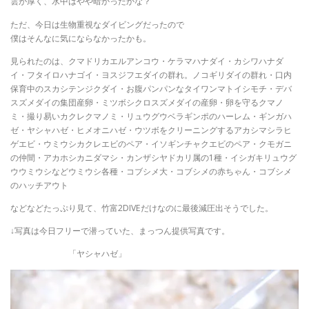
雲が厚く、水中はやや暗かったかな？
ただ、今日は生物重視なダイビングだったので
僕はそんなに気にならなかったかも。
見られたのは、クマドリカエルアンコウ・ケラマハナダイ・カシワハナダ
イ・フタイロハナゴイ・ヨスジフエダイの群れ。ノコギリダイの群れ・口内
保育中のスカシテンジクダイ・お腹パンパンなタイワンマトイシモチ・デバ
スズメダイの集団産卵・ミツボシクロスズメダイの産卵・卵を守るクマノ
ミ・撮り易いカクレクマノミ・リュウグウベラギンポのハーレム・ギンガハ
ゼ・ヤシャハゼ・ヒメオニハゼ・ウツボをクリーニングするアカシマシラヒ
ゲエビ・ウミウシカクレエビのペア・イソギンチャクエビのペア・クモガニ
の仲間・アカホシカニダマシ・カンザシヤドカリ属の1種・イシガキリュウグ
ウウミウシなどウミウシ各種・コブシメ大・コブシメの赤ちゃん・コブシメ
のハッチアウト
などなどたっぷり見て、竹富2DIVEだけなのに最後減圧出そうでした。
↓写真は今日フリーで潜っていた、まっつん提供写真です。
「ヤシャハゼ」