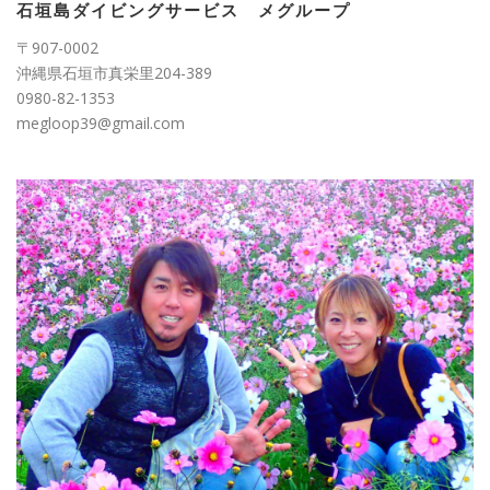
ー
石垣島ダイビングサービス メグループ
〒907-0002
沖縄県石垣市真栄里204-389
0980-82-1353
megloop39@gmail.com