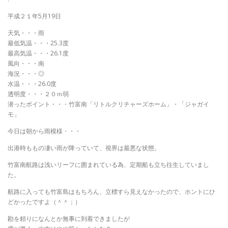
平成２１年5月19日
天気・・・雨
最低気温・・・25.3度
最高気温・・・26.1度
風向・・・南
海況・・・◎
水温・・・26.0度
透明度・・・２０ｍ弱
潜ったポイント・・・竹富南「リトルクリチャーズホーム」・「ジャガイ
モ」
今日は朝から雨模様・・・
出港時ももの凄い雨が降っていて、視界は最悪な状態。
竹富南航路は浅いリーフに囲まれている為、定期船も立ち往生していまし
た。
航路に入っても竹富島はもちろん、立標すら見えなかったので、ホントにひ
どかったですよ（＾＾；）
勘を頼りになんとか無事に到着できましたが