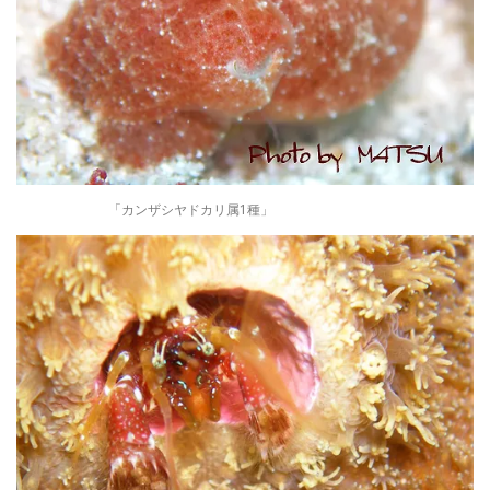
「カンザシヤドカリ属1種」