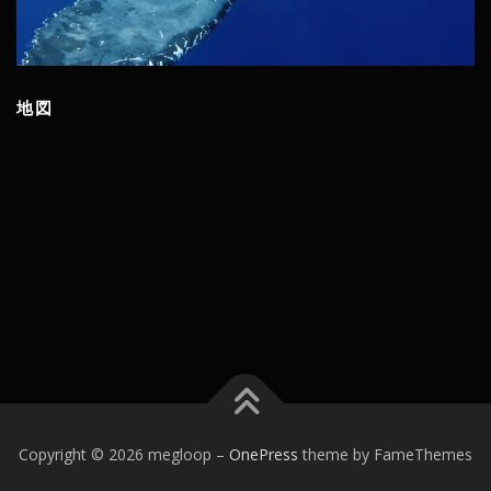
地図
Copyright © 2026 megloop
–
OnePress
theme by FameThemes