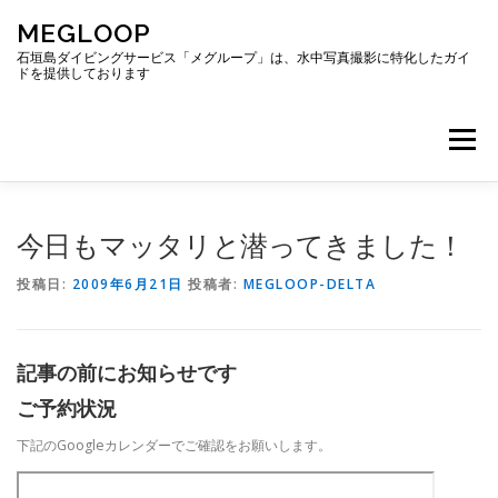
コ
MEGLOOP
ン
テ
石垣島ダイビングサービス「メグループ」は、水中写真撮影に特化したガイ
ドを提供しております
ン
ツ
へ
メニュー
ス
キ
ッ
プ
TOP
ダイビング
ダイビングボート
今日もマッタリと潜ってきました！
投稿日:
2009年6月21日
投稿者:
MEGLOOP-DELTA
ギャラリー
アクセス
ご予約・お問い合わせ
記事の前にお知らせです
ブログ
ご予約状況
下記のGoogleカレンダーでご確認をお願いします。