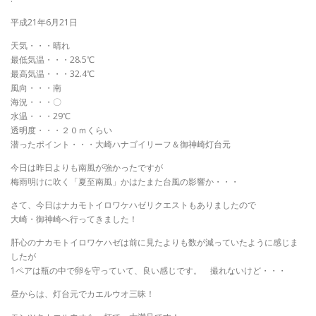
平成21年6月21日
天気・・・晴れ
最低気温・・・28.5℃
最高気温・・・32.4℃
風向・・・南
海況・・・〇
水温・・・29℃
透明度・・・２０ｍくらい
潜ったポイント・・・大崎ハナゴイリーフ＆御神崎灯台元
今日は昨日よりも南風が強かったですが
梅雨明けに吹く「夏至南風」かはたまた台風の影響か・・・
さて、今日はナカモトイロワケハゼリクエストもありましたので
大崎・御神崎へ行ってきました！
肝心のナカモトイロワケハゼは前に見たよりも数が減っていたように感じま
したが
1ペアは瓶の中で卵を守っていて、良い感じです。 撮れないけど・・・
昼からは、灯台元でカエルウオ三昧！