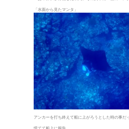
「水面から見たマンタ」
アンカーを打ち終えて船に上がろうとした時の事だ
慌てて船上に報告。