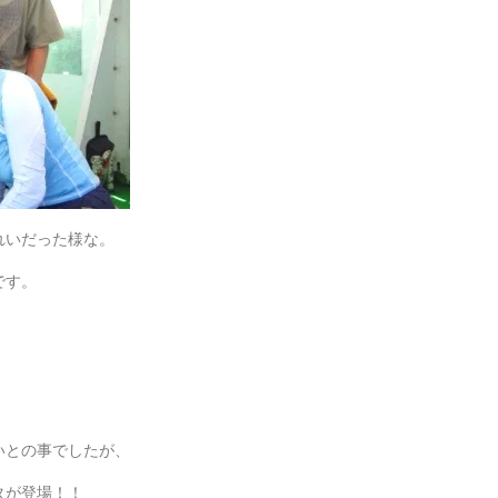
れいだった様な。
です。
。
いとの事でしたが、
タが登場！！