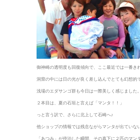
御神崎の透明度も回復傾向で、ここ最近では一番き
洞窟の中には日の光が良く差し込んでとても幻想的
浅場のエダサンゴ群も今日は一際美しく感じました
２本目は、夏の石垣と言えば「マンタ！！」
っと言う訳で、さらに北上して石崎へ♪
他ショップの情報では残念ながらマンタが出ていな
「あつみ」が停泊した瞬間、その真下に２匹のマン