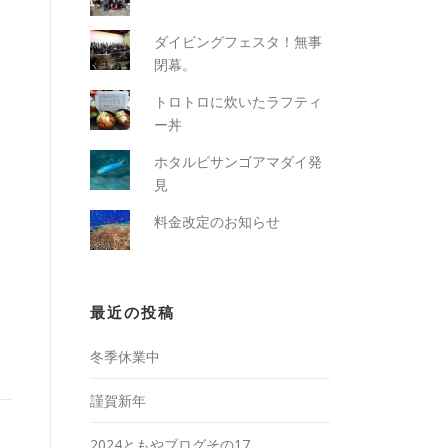
ダイビングフェスタ！無事
閉幕。
トロトロに炊いたラフティ
ー丼
ホタルビサンゴアマダイ発
見
料金改定のお知らせ
最近の投稿
冬季休業中
謹賀新年
2024ともやブログその17