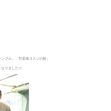
ランブル」「竹富南ヨスジの根」
となりました☆