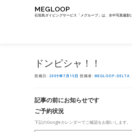
コ
MEGLOOP
ン
石垣島ダイビングサービス「メグループ」は、水中写真撮影
テ
ン
ツ
へ
ス
キ
ッ
ドンピシャ！！
プ
投稿日:
2009年7月15日
投稿者:
MEGLOOP-DELTA
記事の前にお知らせです
ご予約状況
下記のGoogleカレンダーでご確認をお願いします。