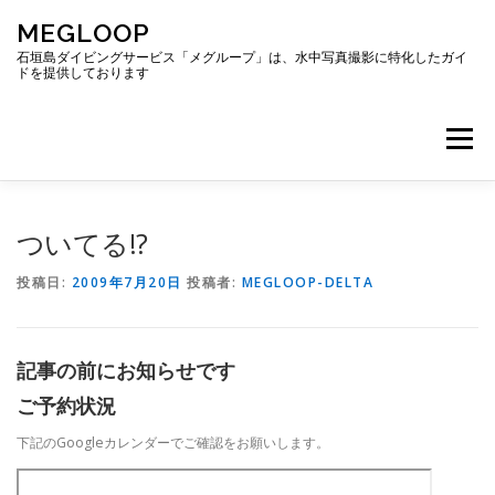
コ
MEGLOOP
ン
テ
石垣島ダイビングサービス「メグループ」は、水中写真撮影に特化したガイ
ドを提供しております
ン
ツ
へ
メニュー
ス
キ
ッ
プ
TOP
ダイビング
ダイビングボート
ついてる!?
投稿日:
2009年7月20日
投稿者:
MEGLOOP-DELTA
ギャラリー
アクセス
ご予約・お問い合わせ
記事の前にお知らせです
ブログ
ご予約状況
下記のGoogleカレンダーでご確認をお願いします。