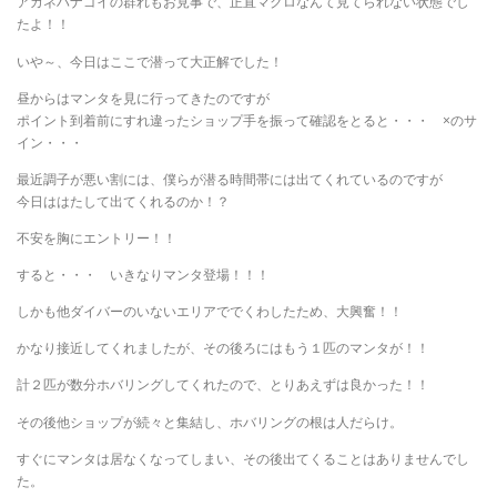
アカネハナゴイの群れもお見事で、正直マクロなんて見てられない状態でし
たよ！！
いや～、今日はここで潜って大正解でした！
昼からはマンタを見に行ってきたのですが
ポイント到着前にすれ違ったショップ手を振って確認をとると・・・ ×のサ
イン・・・
最近調子が悪い割には、僕らが潜る時間帯には出てくれているのですが
今日ははたして出てくれるのか！？
不安を胸にエントリー！！
すると・・・ いきなりマンタ登場！！！
しかも他ダイバーのいないエリアででくわしたため、大興奮！！
かなり接近してくれましたが、その後ろにはもう１匹のマンタが！！
計２匹が数分ホバリングしてくれたので、とりあえずは良かった！！
その後他ショップが続々と集結し、ホバリングの根は人だらけ。
すぐにマンタは居なくなってしまい、その後出てくることはありませんでし
た。