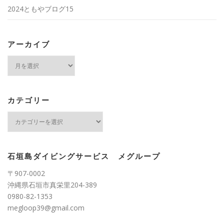
2024ともやブログ15
アーカイブ
ア
ー
カ
イ
ブ
カテゴリー
カ
テ
ゴ
リ
ー
石垣島ダイビングサービス メグループ
〒907-0002
沖縄県石垣市真栄里204-389
0980-82-1353
megloop39@gmail.com