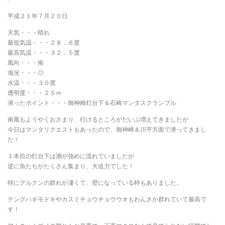
平成２１年７月２０日
天気・・・晴れ
最低気温・・・２８．６度
最高気温・・・３２．５度
風向・・・南
海況・・・◎
水温・・・３０度
透明度・・・２５ｍ
潜ったポイント・・・御神崎灯台下＆石崎マンタスクランブル
南風もようやくおさまり、行けるところがだいぶ増えてきましたが
今日はマンタリクエストもあったので、御神崎＆川平方面で潜ってきまし
た！
１本目の灯台下は潮が強めに流れていましたが
逆に魚たちがたくさん集まり、大迫力でした！
特にグルクンの群れが凄くて、壁になっている時もありました。
テングハギモドキやカスミチョウチョウウオもわんさか群れていて最高で
す！