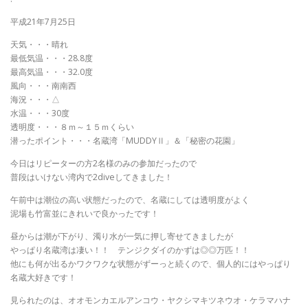
平成21年7月25日
天気・・・晴れ
最低気温・・・28.8度
最高気温・・・32.0度
風向・・・南南西
海況・・・△
水温・・・30度
透明度・・・８ｍ～１５ｍくらい
潜ったポイント・・・名蔵湾「MUDDYⅡ」＆「秘密の花園」
今日はリピーターの方2名様のみの参加だったので
普段はいけない湾内で2diveしてきました！
午前中は潮位の高い状態だったので、名蔵にしては透明度がよく
泥場も竹富並にきれいで良かったです！
昼からは潮が下がり、濁り水が一気に押し寄せてきましたが
やっぱり名蔵湾は凄い！！ テンジクダイのかずは◎◎万匹！！
他にも何が出るかワクワクな状態がずーっと続くので、個人的にはやっぱり
名蔵大好きです！
見られたのは、オオモンカエルアンコウ・ヤクシマキツネウオ・ケラマハナ