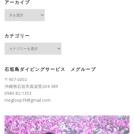
アーカイブ
ア
ー
カ
イ
ブ
カテゴリー
カ
テ
ゴ
リ
ー
石垣島ダイビングサービス メグループ
〒907-0002
沖縄県石垣市真栄里204-389
0980-82-1353
megloop39@gmail.com