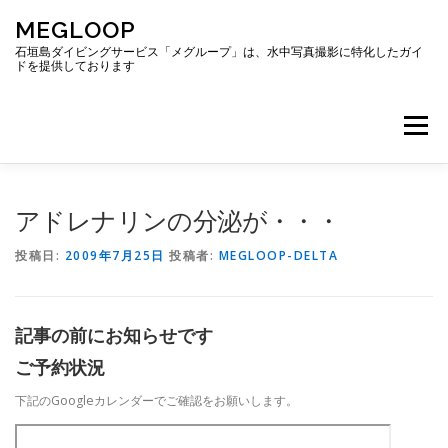
コ
MEGLOOP
ン
テ
石垣島ダイビングサービス「メグループ」は、水中写真撮影に特化したガイ
ドを提供しております
ン
ツ
へ
メニュー
ス
キ
ッ
プ
TOP
ダイビング
ダイビングボート
アドレナリンの分泌が・・・
投稿日:
2009年7月25日
投稿者:
MEGLOOP-DELTA
ギャラリー
アクセス
ご予約・お問い合わせ
記事の前にお知らせです
ブログ
ご予約状況
下記のGoogleカレンダーでご確認をお願いします。