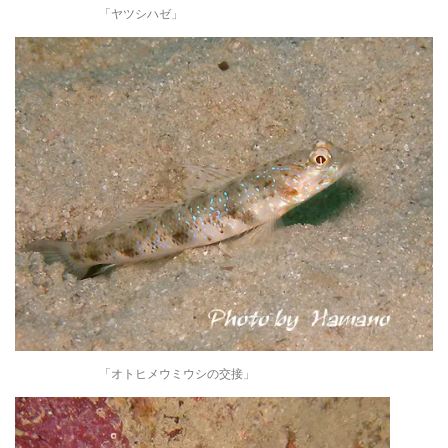
「ヤツシハゼ」
「オトヒメウミウシの交接」