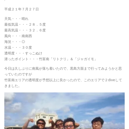
平成２１年７月２７日
天気・・・晴れ
最低気温・・・２８．５度
最高気温・・・３２．６度
風向・・・南南西
海況・・・◎
水温・・・３０度
透明度・・・すっこぬけ
潜ったポイント・・・竹富南「リトクリ」＆「ジャガイモ」
今日は久しぶりに南風が落ち着いたので、黒島方面まで行ってみようかと思
っていたのですが
竹富南エリアの透明度が予想以上に良かったので、このエリアで２diveして
きました。