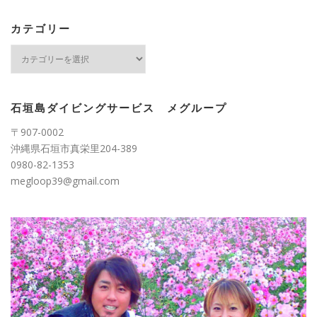
イ
ブ
カテゴリー
カ
テ
ゴ
リ
ー
石垣島ダイビングサービス メグループ
〒907-0002
沖縄県石垣市真栄里204-389
0980-82-1353
megloop39@gmail.com