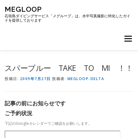
コ
MEGLOOP
ン
テ
石垣島ダイビングサービス「メグループ」は、水中写真撮影に特化したガイ
ドを提供しております
ン
ツ
へ
メニュー
ス
キ
ッ
プ
TOP
ダイビング
ダイビングボート
スパーブルー TAKE TO MI ！！
投稿日:
2009年7月27日
投稿者:
MEGLOOP-DELTA
ギャラリー
アクセス
ご予約・お問い合わせ
記事の前にお知らせです
ブログ
ご予約状況
下記のGoogleカレンダーでご確認をお願いします。