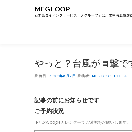
コ
MEGLOOP
ン
石垣島ダイビングサービス「メグループ」は、水中写真撮影
テ
ン
ツ
へ
ス
キ
ッ
やっと？台風が直撃で
プ
投稿日:
2009年8月7日
投稿者:
MEGLOOP-DELTA
記事の前にお知らせです
ご予約状況
下記のGoogleカレンダーでご確認をお願いします。