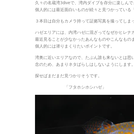
久々の名蔵湾3diveで、湾内ダイブを存分に楽しん
個人的には最近面白いものが続々と見つかっている
３本目は自分もカメラ持って証拠写真を撮ってしま
ハゼエリアには、内湾ハゼに混ざってなぜかヒレナ
最近見ることが少なかったあんなものやこんなもの
個人的には潜りまくりたいポイントです。
湾奥に近いエリアなので、たぶん誰も来ないとは思
念のため、あまりネタばらしはしないようにします
探せばまだまだ見つかりそうです。
「フタホシホシハゼ」