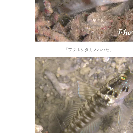
「フタホシタカノハハゼ」