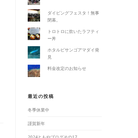
ダイビングフェスタ！無事
閉幕。
トロトロに炊いたラフティ
ー丼
ホタルビサンゴアマダイ発
見
料金改定のお知らせ
最近の投稿
冬季休業中
謹賀新年
2024ともやブログその17