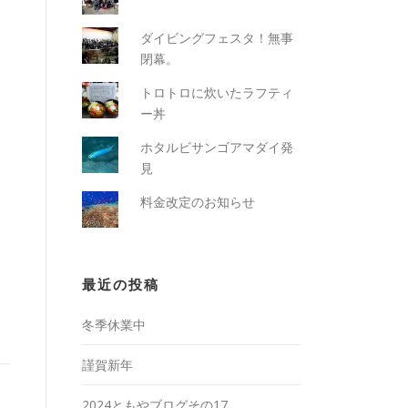
ダイビングフェスタ！無事
閉幕。
トロトロに炊いたラフティ
ー丼
ホタルビサンゴアマダイ発
見
料金改定のお知らせ
最近の投稿
冬季休業中
謹賀新年
2024ともやブログその17