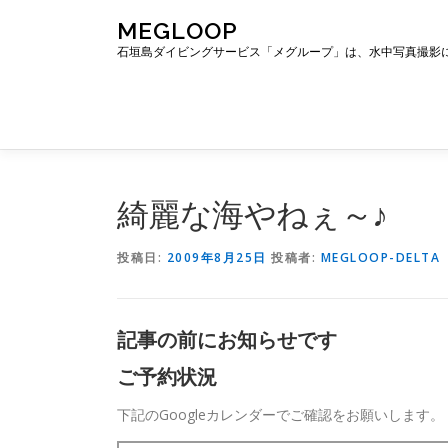
コ
MEGLOOP
ン
石垣島ダイビングサービス「メグループ」は、水中写真撮影
テ
ン
ツ
へ
ス
キ
ッ
綺麗な海やねぇ～♪
プ
投稿日:
2009年8月25日
投稿者:
MEGLOOP-DELTA
記事の前にお知らせです
ご予約状況
下記のGoogleカレンダーでご確認をお願いします。