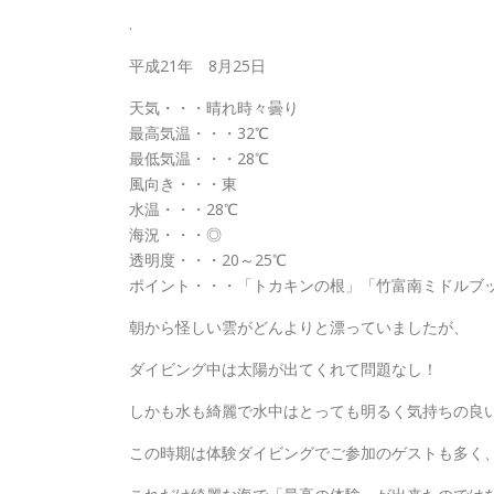
.
平成21年 8月25日
天気・・・晴れ時々曇り
最高気温・・・32℃
最低気温・・・28℃
風向き・・・東
水温・・・28℃
海況・・・◎
透明度・・・20～25℃
ポイント・・・「トカキンの根」「竹富南ミドルブ
朝から怪しい雲がどんよりと漂っていましたが、
ダイビング中は太陽が出てくれて問題なし！
しかも水も綺麗で水中はとっても明るく気持ちの良
この時期は体験ダイビングでご参加のゲストも多く