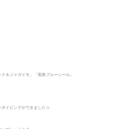
ック＆ジャガイモ」「黒島ブルーシール」
いダイビングができました☆
、